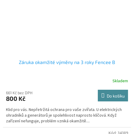
Záruka okamžité výměny na 3 roky Fencee B
Skladem
661 Kč bez DPH
Do košíku
800 Kč
Klid pro vás. Nepřetržitá ochrana pro vaše zvířata. U elektrických
ohradníků a generátorů je spolehlivost naprosto klíčová. Když
zařízení nefunguje, problém vzniká okamžitě....
Kód:
34389