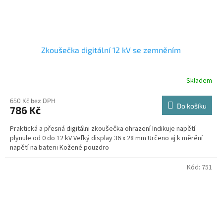
Zkoušečka digitální 12 kV se zemněním
Skladem
650 Kč bez DPH
Do košíku
786 Kč
Praktická a přesná digitálni zkoušečka ohrazení Indikuje napětí
plynule od 0 do 12 kV Veľký display 36 x 28 mm Určeno aj k měrění
napětí na baterii Kožené pouzdro
Kód:
751