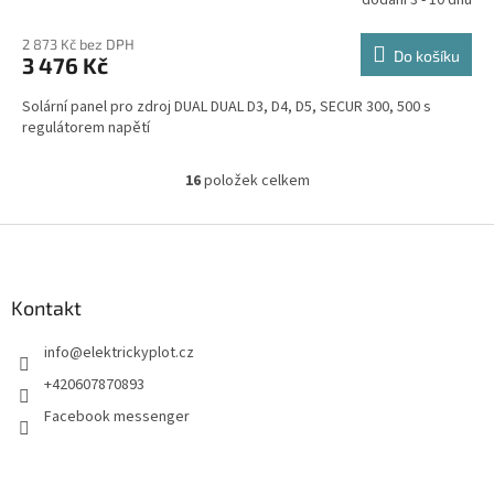
dodání 3 - 10 dnů
2 873 Kč bez DPH
Do košíku
3 476 Kč
Solární panel pro zdroj DUAL DUAL D3, D4, D5, SECUR 300, 500 s
regulátorem napětí
16
položek celkem
O
v
l
Z
á
á
d
p
a
a
Kontakt
c
t
í
info
@
elektrickyplot.cz
í
p
r
+420607870893
v
Facebook messenger
k
y
v
ý