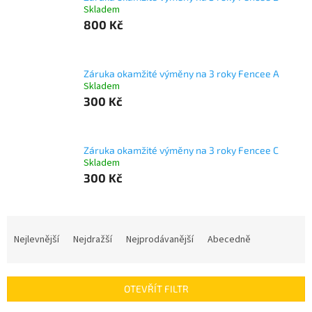
Skladem
800 Kč
Záruka okamžité výměny na 3 roky Fencee A
Skladem
300 Kč
Záruka okamžité výměny na 3 roky Fencee C
Skladem
300 Kč
Ř
a
Nejlevnější
Nejdražší
Nejprodávanější
Abecedně
z
e
n
OTEVŘÍT FILTR
í