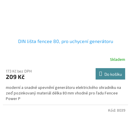
DIN lišta fencee 80, pro uchycení generátoru
Skladem
173 Kč bez DPH
Do košíku
209 Kč
moderní a snadné upevnění generátoru elektrického ohradníku na
zeď pozinkovaný materiál délka 80 mm vhodné pro řadu Fencee
Power P
Kód:
8039