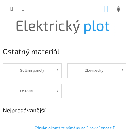
Přejít
NÁKUP
na
obsah
KOŠÍK
Ostatný materiál
Solární panely
Zkoušečky
Ostatní
Nejprodávanější
Záruka okamžité výměny na 3 roky Fencee B