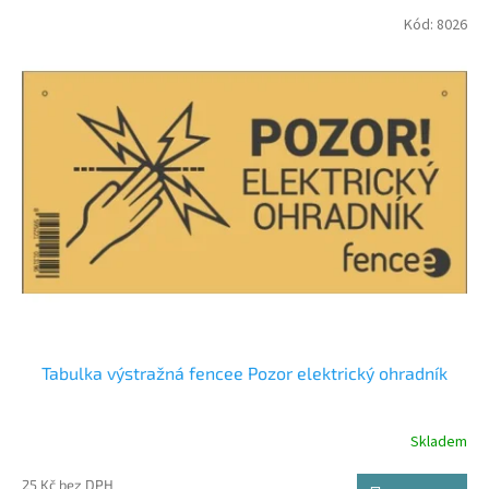
p
V
Kód:
8026
r
ý
o
p
d
i
u
s
k
p
t
r
ů
o
d
u
k
t
ů
Tabulka výstražná fencee Pozor elektrický ohradník
Skladem
25 Kč bez DPH