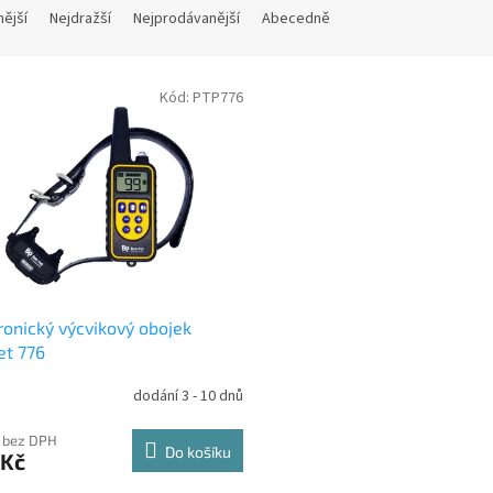
nější
Nejdražší
Nejprodávanější
Abecedně
Kód:
PTP776
ronický výcvikový obojek
et 776
dodání 3 - 10 dnů
 bez DPH
Do košíku
 Kč