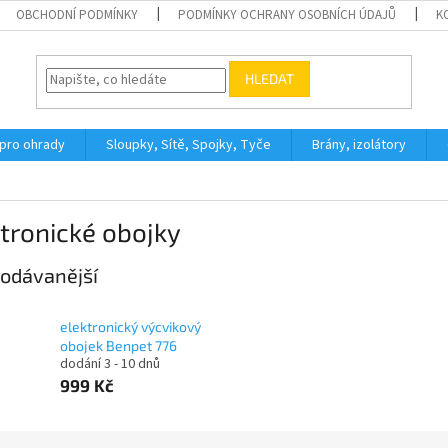
OBCHODNÍ PODMÍNKY
PODMÍNKY OCHRANY OSOBNÍCH ÚDAJŮ
K
HLEDAT
 pro ohrady
Sloupky, Sítě, Spojky, Tyče
Brány, izolátory
tronické obojky
odávanější
elektronický výcvikový
obojek Benpet 776
dodání 3 - 10 dnů
999 Kč