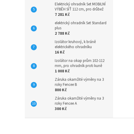
Elektrický ohradník Set MOBILNÍ
VÝBĚH SÍŤ 112 cm, pro drůbež
7 281 Kč
elektrický ohradník Set Standard
plus
2 788 Kč
Izolátor kruhový, k bráně
elektrického ohradníku
16 Kč
Izolátor na okap prům 102-112
mm, pro ohradník proti kuně
1 008 Kč
Záruka okamžité výměny na 3
roky Fencee B
800 Kč
Záruka okamžité výměny na 3
roky Fencee A
300 Kč
Z
á
p