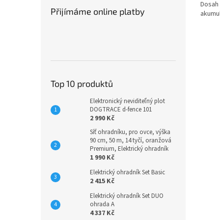
Dosah 
Přijímáme online platby
akumul
Top 10 produktů
Elektronický neviditeľný plot
DOGTRACE d-fence 101
2 990 Kč
Síť ohradníku, pro ovce, výška
90 cm, 50 m, 14 tyčí, oranžová
Premium, Elektrický ohradník
1 990 Kč
Elektrický ohradník Set Basic
2 415 Kč
Elektrický ohradník Set DUO
ohrada A
4 337 Kč