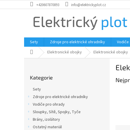
Přejít
+420607870893
info@elektrickyplot.cz
na
obsah
Sety
Zdroje pro elektrické ohradníky
Vodiče
Domů
Elektronické obojky
Elektronické obojky
P
Elek
o
Přeskočit
s
Kategorie
kategorie
Nejpr
t
r
Sety
a
Zdroje pro elektrické ohradníky
n
Vodiče pro ohrady
n
í
Sloupky, Sítě, Spojky, Tyče
p
Brány, izolátory
a
Ostatný materiál
Ř