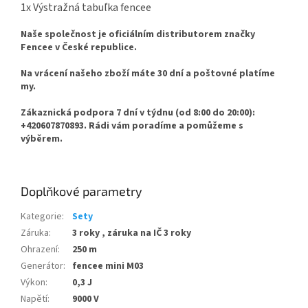
1x Výstražná tabuľka fencee
Naše společnost je oficiálním distributorem značky
Fencee v České republice.
Na vrácení našeho zboží máte 30 dní a poštovné platíme
my.
Zákaznická podpora 7 dní v týdnu (od 8:00 do 20:00):
+420607870893. Rádi vám poradíme a pomůžeme s
výběrem.
Doplňkové parametry
Kategorie
:
Sety
Záruka
:
3 roky , záruka na IČ 3 roky
Ohrazení
:
250 m
Generátor
:
fencee mini M03
Výkon
:
0,3 J
Napětí
:
9000 V