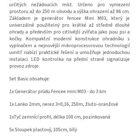
určitých nežádoucích míst. Určeno pro vymezení
prostoru až do 250 m obvodu a výška ohrazení až 86 cm.
Základem je generátor fencee Mini M03, který je
univerzálně použitelný pro krátké až středně dlouhé
ohrady a především pro citlivější zvířata jako jsou psi a
kočky. Kompaktní moderní konstrukce ohradníku s
vypínačem a nejnovější mikroprocesorovou technologií
uvnitř nabízí praktické řešení a umožňuje jednoduchou
instalaci. LED kontrolka na přední straně signalizuje
provoz zdroje.
Set Basic obsahuje:
1x Generátor prúdu Fencee mini M03 - do 3 km
1x
Lanko 2mm, nerez 3×0,16, 250m, žluto-oranžové
1x
Tyč zemnící profil, délka 100 cm, pozinkovaná
5x Sloupek plastový, 105cm, bílý