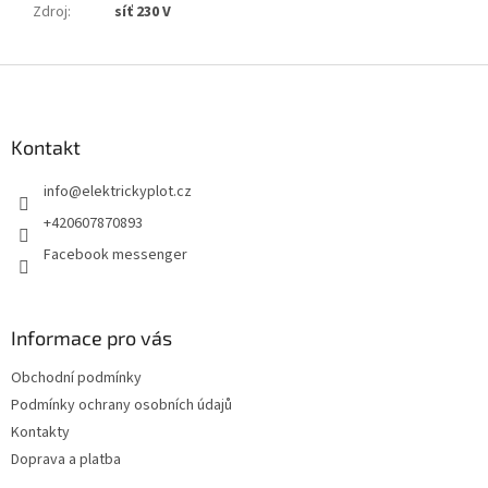
Zdroj
:
síť 230 V
Z
á
p
a
Kontakt
t
info
@
elektrickyplot.cz
í
+420607870893
Facebook messenger
Informace pro vás
Obchodní podmínky
Podmínky ochrany osobních údajů
Kontakty
Doprava a platba