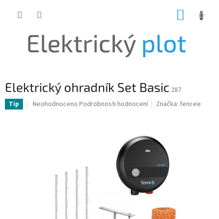
Přejít
NÁKUP
na
obsah
KOŠÍK
Elektrický ohradník Set Basic
287
Průměrné
Neohodnoceno
Podrobnosti hodnocení
Značka:
fencee
Tip
hodnocení
produktu
je
0,0
z
5
hvězdiček.