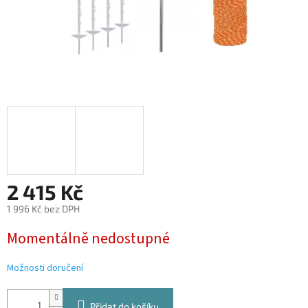
2 415 Kč
1 996 Kč bez DPH
Měrná
Momentálně nedostupné
cena:
Možnosti doručení
Přidat do košíku