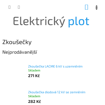
Přejít
NÁKUP
na
obsah
KOŠÍK
Zkoušečky
Nejprodávanější
Zkoušečka LACME 6 kV s uzemněním
Skladem
271 Kč
Zkoušečka diodová 12 kV se zemněním
Skladem
282 Kč