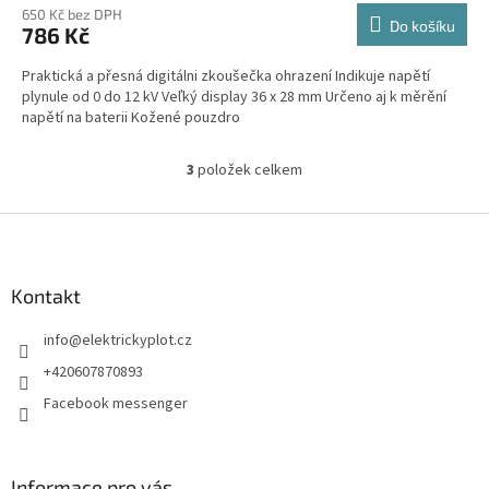
650 Kč bez DPH
Do košíku
786 Kč
Praktická a přesná digitálni zkoušečka ohrazení Indikuje napětí
plynule od 0 do 12 kV Veľký display 36 x 28 mm Určeno aj k měrění
napětí na baterii Kožené pouzdro
3
položek celkem
O
v
l
Z
á
á
d
p
a
a
Kontakt
c
t
í
info
@
elektrickyplot.cz
í
p
r
+420607870893
v
Facebook messenger
k
y
v
ý
Informace pro vás