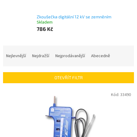
Zkoušečka digitální 12 kV se zemněním
Skladem
786 Kč
Ř
a
Nejlevnější
Nejdražší
Nejprodávanější
Abecedně
z
e
n
OTEVŘÍT FILTR
í
p
V
Kód:
33490
r
ý
o
p
d
i
u
s
k
p
t
r
ů