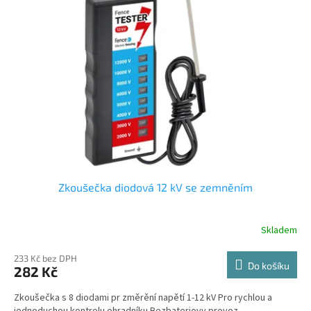
Zkoušečka diodová 12 kV se zemněním
Skladem
233 Kč bez DPH
Do košíku
282 Kč
Zkoušečka s 8 diodami pr změrění napětí 1-12 kV Pro rychlou a
jednoduchou kontrolu ohradníku Bezbateriovy provoz