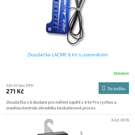
o
d
u
k
t
ů
Zkoušečka LACME 6 kV s uzemněním
Skladem
224 Kč bez DPH
Do košíku
271 Kč
Zkoušečka s 8 diodami pro měření napětí 1-8 kV Pro rychlou a
snadnou kontrolu ohradníku bezbateriové provoz
Kód:
8076