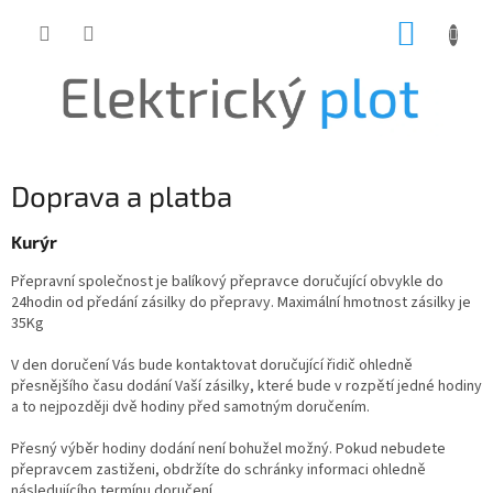
Přejít
NÁKUP
na
obsah
KOŠÍK
Doprava a platba
Kurýr
Přepravní společnost je balíkový přepravce doručující obvykle do
24hodin od předání zásilky do přepravy. Maximální hmotnost zásilky je
35Kg
V den doručení Vás bude kontaktovat doručující řidič ohledně
přesnějšího času dodání Vaší zásilky, které bude v rozpětí jedné hodiny
a to nejpozději dvě hodiny před samotným doručením.
Přesný výběr hodiny dodání není bohužel možný. Pokud nebudete
přepravcem zastiženi, obdržíte do schránky informaci ohledně
následujícího termínu doručení.