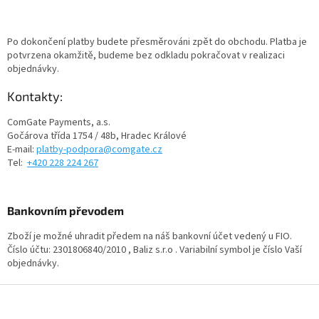
Po dokončení platby budete přesměrováni zpět do obchodu. Platba je
potvrzena okamžitě, budeme bez odkladu pokračovat v realizaci
objednávky.
Kontakty:
ComGate Payments, a.s.
Gočárova třída 1754 / 48b, Hradec Králové
E-mail:
platby-podpora@comgate.cz
Tel:
+420 228 224 267
Bankovním převodem
Zboží je možné uhradit předem na náš bankovní účet vedený u FIO.
Číslo účtu: 2301806840/2010 , Baliz s.r.o . Variabilní symbol je číslo Vaší
objednávky.
Z
á