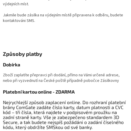
výdejních míst.
Jakmile bude zásilka na výdejním místě připravena k odběru, budete
kontaktováni SMS.
Způsoby platby
Dobírka
Zboží zaplatíte přepravci při dodání, přímo na Vámi určené adrese,
nebo při vyzvednutí na České poště případně pobočce Zásilkovny
Platební kartou online - ZDARMA
Nejrychlejší způsob zaplacení online. Do rozhraní platební
brány ComGate zadáte číslo karty, datum platnosti a CVC
kód – tři čísla, která najdete v podpisovém proužku na
zadní straně karty. Vše je zabezpečeno standardem 3D
Secure, a tak budete nejspíš požádáni o zadání číselného
kódu, který obdržíte SMSkou od své banky.