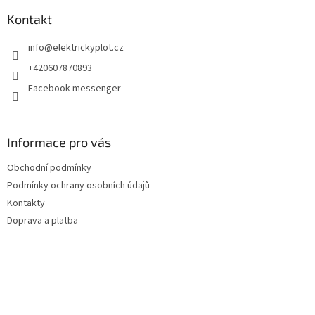
p
a
Kontakt
t
info
@
elektrickyplot.cz
í
+420607870893
Facebook messenger
Informace pro vás
Obchodní podmínky
Podmínky ochrany osobních údajů
Kontakty
Doprava a platba