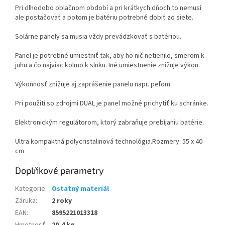
Pri
dlhodobo
oblačnom
období a pri
krátkych
dňoch
to nemusí
ale
postačovať
a
potom
je
batériu
potrebné dobiť
zo siete
.
Solárne
panely
sa
musia
vždy
prevádzkovať
s
batériou
.
Panel
je potrebné umiestniť
tak
,
aby ho
nič
netienilo
,
smerom
k
juhu
a
čo
najviac
kolmo
k slnku
.
Iné
umiestnenie
znižuje
výkon
.
Výkonnosť
znižuje
aj
zaprášenie
panelu
napr
.
p
eľom
.
Pri použití
so zdrojmi
DUAL
je
panel
možné prichytiť
ku
schránke.
Elektronickým
regulátorom
,
ktorý zabraňuje
prebíjaniu batérie
.
Ultra
kompaktná
polycristalinová
technológia.
Rozmery: 55
x 40
cm
Doplňkové parametry
Kategorie
:
Ostatný materiál
Záruka
:
2 roky
EAN
:
8595221013318