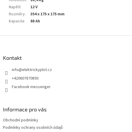
Hmotnosť
:
20,4 kg
Napětí
:
12 V
Rozměry
:
354 x 175 x 175 mm
Kapacita
:
88 Ah
Z
á
p
a
Kontakt
t
info
@
elektrickyplot.cz
í
+420607870893
Facebook messenger
Informace pro vás
Obchodní podmínky
Podmínky ochrany osobních údajů