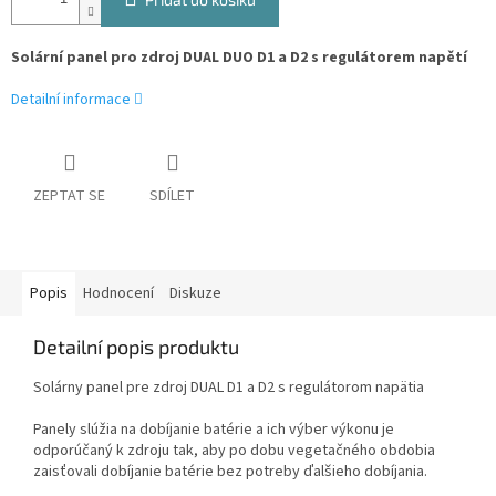
Solární panel pro zdroj DUAL DUO D1 a D2 s regulátorem napětí
Detailní informace
ZEPTAT SE
SDÍLET
Popis
Hodnocení
Diskuze
Detailní popis produktu
Solárny panel pre zdroj DUAL D1 a D2 s regulátorom napätia
Panely
slúžia
na dobíjanie
batérie a
ich výber
výkonu
je
odporúčaný
k zdroju
tak
,
aby po dobu
vegetačného
obdobia
zaisťovali
dobíjanie batérie
bez
potreby
ďalšieho
dobíjania
.