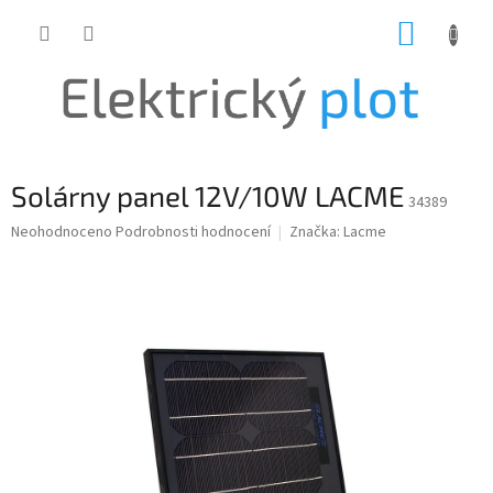
Přejít
NÁKUP
na
obsah
KOŠÍK
Solárny panel 12V/10W LACME
34389
Průměrné
Neohodnoceno
Podrobnosti hodnocení
Značka:
Lacme
hodnocení
produktu
je
0,0
z
5
hvězdiček.