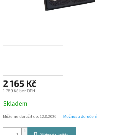
2 165 Kč
1 789 Kč bez DPH
Měrná
Skladem
cena:
Můžeme doručit do:
12.8.2026
Možnosti doručení
Přidat do košíku