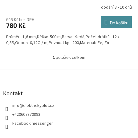
dodání 3 - 10 dnů
645 Kč bez DPH
Do košíku
780 Kč
Průměr: 1,6 mm,Délka: 500 m,Barva: šedá,Počet drátků: 12 x
0,35,Odpor: 0,12Ω / m,Pevnost kg: 200,Materiál: Fe, Zn
1
položek celkem
O
v
l
Z
á
á
d
p
a
a
Kontakt
c
t
í
info
@
elektrickyplot.cz
í
p
r
+420607870893
v
Facebook messenger
k
y
v