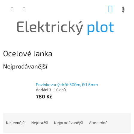
Přejít
NÁKUP
na
obsah
KOŠÍK
Ocelové lanka
Nejprodávanější
Pozinkovaný drôt 500m, Ø 1,6mm
dodání 3 - 10 dnů
780 Kč
Ř
a
Nejlevnější
Nejdražší
Nejprodávanější
Abecedně
z