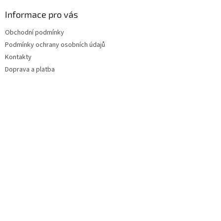
ý
Informace pro vás
p
i
Obchodní podmínky
s
u
Podmínky ochrany osobních údajů
Kontakty
Doprava a platba