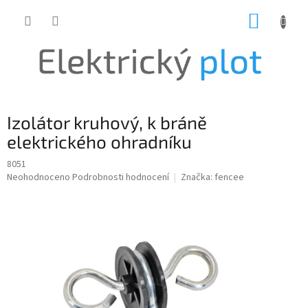
Přejít
NÁKUP
na
obsah
KOŠÍK
Izolátor kruhový, k bráně
elektrického ohradníku
8051
Průměrné
Neohodnoceno
Podrobnosti hodnocení
Značka:
fencee
hodnocení
produktu
je
0,0
z
5
hvězdiček.