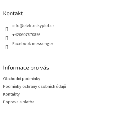
p
a
Kontakt
t
info
@
elektrickyplot.cz
í
+420607870893
Facebook messenger
Informace pro vás
Obchodní podmínky
Podmínky ochrany osobních údajů
Kontakty
Doprava a platba