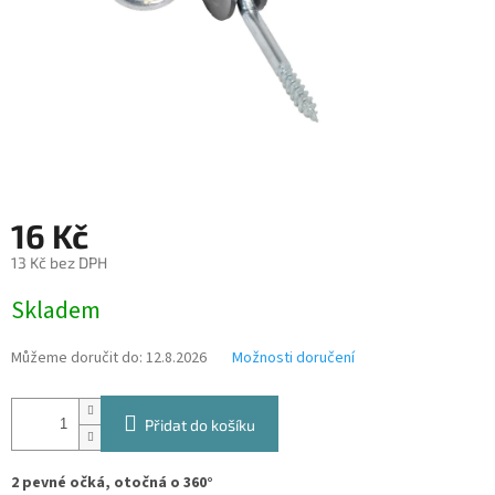
16 Kč
13 Kč bez DPH
Měrná
Skladem
cena:
Můžeme doručit do:
12.8.2026
Možnosti doručení
Přidat do košíku
2 pevné očká, otočná o 360°