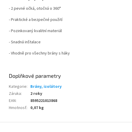
- 2 pevné očká, otočná o 360°
- Praktické a bezpečné použití
- Pozinkovaný kvalitní materiál
- Snadná inštalace
- Vhodně pro všechny brány s háky
Doplňkové parametry
Kategorie
:
Brány, izolátory
Záruka
:
2 roky
EAN
:
8595221013868
Hmotnosť
:
0,07 kg
Z
á