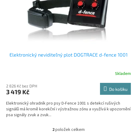
Elektronický neviditeľný plot DOGTRACE d-fence 1001
Skladem
2 826 Kč bez DPH
Do košíku
3 419 Kč
Elektronický ohradník pro psy D-Fence 1001 s detekcí rušivých
signálů má kromě korekční i výstražnou zónu a využívá k upozornění
psa signály zvuk a zvuk...
2
položek celkem
O