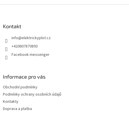
v
l
Z
á
á
d
p
a
a
Kontakt
c
t
í
info
@
elektrickyplot.cz
í
p
r
+420607870893
v
Facebook messenger
k
y
v
ý
Informace pro vás
p
i
Obchodní podmínky
s
u
Podmínky ochrany osobních údajů
Kontakty
Doprava a platba