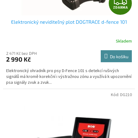
Z
ů
ZDARMA
D
Elektronický neviditeľný plot DOGTRACE d-fence 101
A
R
Skladem
M
2 471 Kč bez DPH
Do košíku
2 990 Kč
A
Elektronický ohradník pro psy D-Fence 101 s detekcí rušivých
signálů má kromě korekční i výstražnou zónu a využívá k upozornění
psa signály zvuk a zvuk...
Kód:
DG210