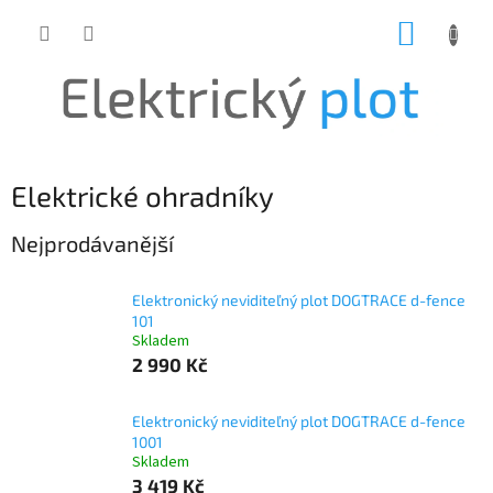
Přejít
NÁKUP
na
obsah
KOŠÍK
Elektrické ohradníky
Nejprodávanější
Elektronický neviditeľný plot DOGTRACE d-fence
101
Skladem
2 990 Kč
Elektronický neviditeľný plot DOGTRACE d-fence
1001
Skladem
3 419 Kč