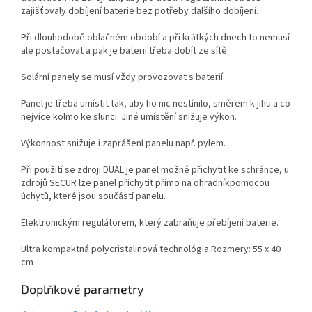
zajišťovaly dobíjení baterie bez potřeby dalšího dobíjení.
Při dlouhodobě oblačném období a při krátkých dnech to nemusí
ale postačovat a pak je baterii třeba dobít ze sítě.
Solární panely se musí vždy provozovat s baterií.
Panel je třeba umístit tak, aby ho nic nestínilo, směrem k jihu a co
nejvíce kolmo ke slunci. Jiné umístění snižuje výkon.
Výkonnost snižuje i zaprášení panelu např. pylem.
Při použití se zdroji DUAL je panel možné přichytit ke schránce, u
zdrojů SECUR lze panel přichytit přímo na ohradníkpomocou
úchytů, které jsou součástí panelu.
Elektronickým regulátorem, který zabraňuje přebíjení baterie.
Ultra
kompaktná
polycristalinová
technológia.
Rozmery: 55
x 40
cm
Doplňkové parametry