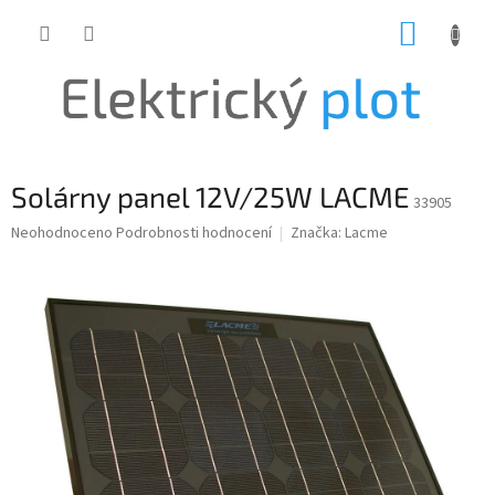
Přejít
NÁKUP
na
obsah
KOŠÍK
Solárny panel 12V/25W LACME
33905
Průměrné
Neohodnoceno
Podrobnosti hodnocení
Značka:
Lacme
hodnocení
produktu
je
0,0
z
5
hvězdiček.