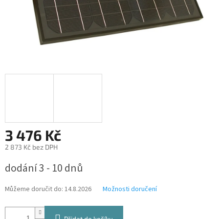
3 476 Kč
2 873 Kč bez DPH
Měrná
dodání 3 - 10 dnů
cena:
Můžeme doručit do:
14.8.2026
Možnosti doručení
Přidat do košíku