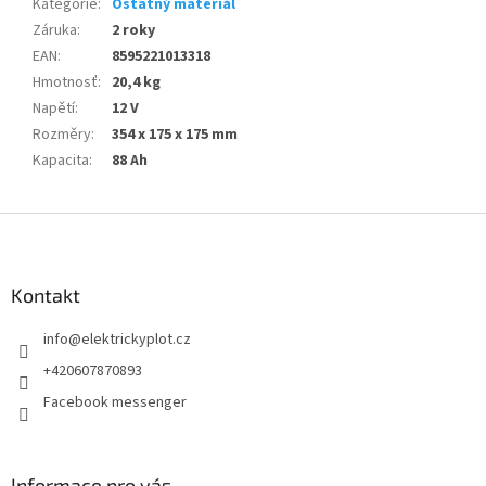
Kategorie
:
Ostatný materiál
Záruka
:
2 roky
EAN
:
8595221013318
Hmotnosť
:
20,4 kg
Napětí
:
12 V
Rozměry
:
354 x 175 x 175 mm
Kapacita
:
88 Ah
Z
á
p
a
Kontakt
t
info
@
elektrickyplot.cz
í
+420607870893
Facebook messenger
Informace pro vás