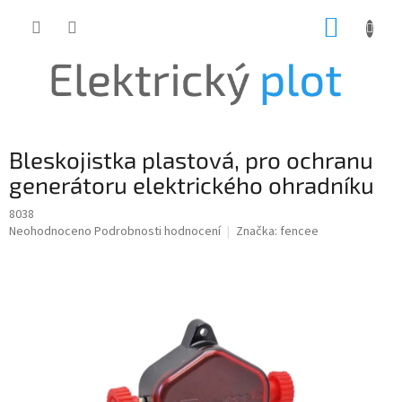
Přejít
NÁKUP
na
obsah
KOŠÍK
Bleskojistka plastová, pro ochranu
generátoru elektrického ohradníku
8038
Průměrné
Neohodnoceno
Podrobnosti hodnocení
Značka:
fencee
hodnocení
produktu
je
0,0
z
5
hvězdiček.