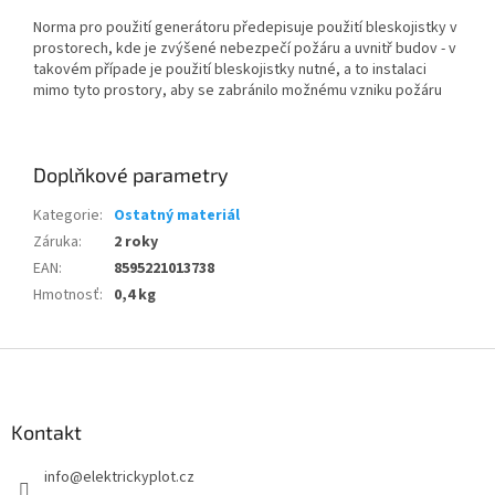
Norma pro použití generátoru předepisuje použití bleskojistky v
prostorech, kde je zvýšené nebezpečí požáru a uvnitř budov - v
takovém případe je použití bleskojistky nutné, a to instalaci
mimo tyto prostory, aby se zabránilo možnému vzniku požáru
Doplňkové parametry
Kategorie
:
Ostatný materiál
Záruka
:
2 roky
EAN
:
8595221013738
Hmotnosť
:
0,4 kg
Z
á
p
a
Kontakt
t
info
@
elektrickyplot.cz
í