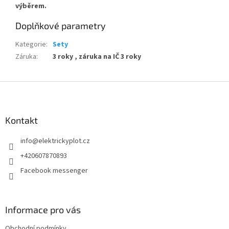
výběrem.
Doplňkové parametry
Kategorie
:
Sety
Záruka
:
3 roky , záruka na IČ 3 roky
Z
á
p
a
Kontakt
t
info
@
elektrickyplot.cz
í
+420607870893
Facebook messenger
Informace pro vás
Obchodní podmínky