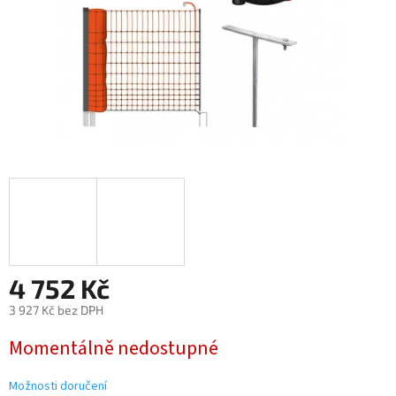
4 752 Kč
3 927 Kč bez DPH
Měrná
Momentálně nedostupné
cena:
Možnosti doručení