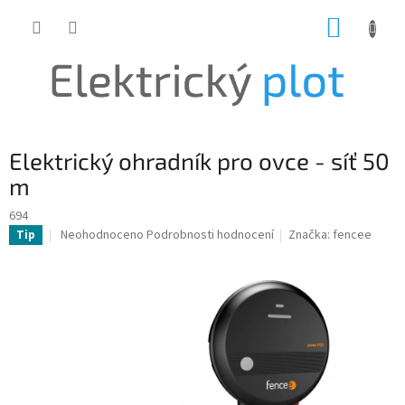
Přejít
NÁKUP
na
obsah
KOŠÍK
Elektrický ohradník pro ovce - síť 50
m
694
Průměrné
Neohodnoceno
Podrobnosti hodnocení
Značka:
fencee
Tip
hodnocení
produktu
je
0,0
z
5
hvězdiček.