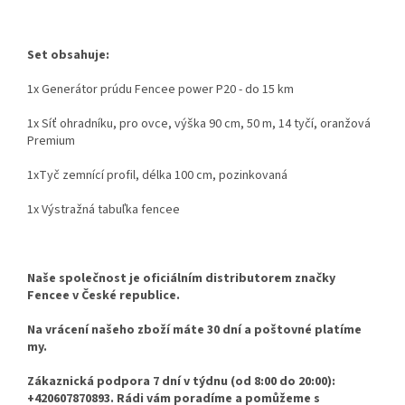
Set obsahuje:
1x Generátor prúdu Fencee power P20 - do 15 km
1x
Síť ohradníku, pro ovce, výška 90 cm, 50 m, 14 tyčí, oranžová
Premium
1x
Tyč zemnící profil, délka 100 cm, pozinkovaná
1x Výstražná tabuľka fencee
Naše společnost je oficiálním distributorem značky
Fencee v České republice.
Na vrácení našeho zboží máte 30 dní a poštovné platíme
my.
Zákaznická podpora 7 dní v týdnu (od 8:00 do 20:00):
+420607870893. Rádi vám poradíme a pomůžeme s