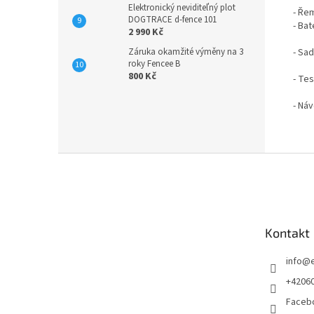
Elektronický neviditeľný plot
- Ře
DOGTRACE d-fence 101
- Bat
2 990 Kč
- Sa
Záruka okamžité výměny na 3
roky Fencee B
800 Kč
- Te
- Náv
Z
á
p
a
t
Kontakt
í
info
@
+4206
Faceb