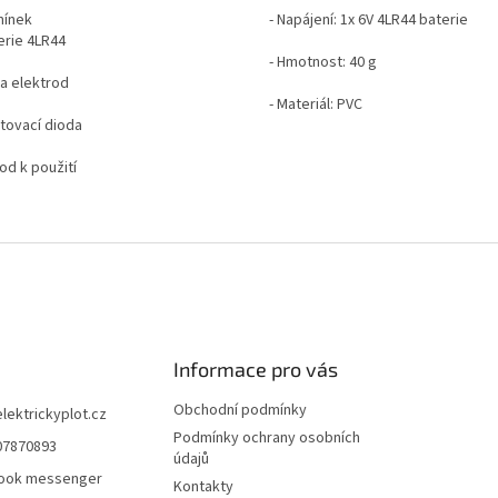
mínek
- Napájení: 1x 6V 4LR44 baterie
erie 4LR44
- Hmotnost: 40 g
da elektrod
- Materiál: PVC
stovací dioda
od k použití
Informace pro vás
Obchodní podmínky
elektrickyplot.cz
Podmínky ochrany osobních
07870893
údajů
ook messenger
Kontakty