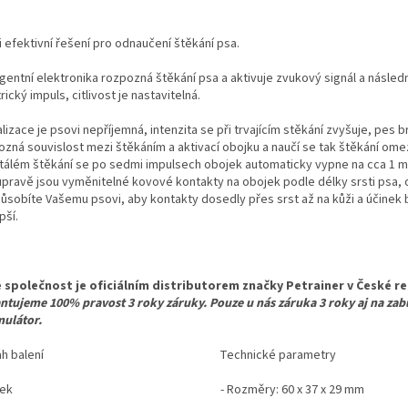
 efektivní řešení pro odnaučení štěkání psa.
igentní elektronika rozpozná štěkání psa a aktivuje zvukový signál a násled
rický impuls, citlivost je nastavitelná.
lizace je psovi nepříjemná, intenzita se při trvajícím stěkání zvyšuje, pes b
ozná souvislost mezi štěkáním a aktivací obojku a naučí se tak štěkání omez
tálém štěkání se po sedmi impulsech obojek automaticky vypne na cca 1 m
upravě jsou vyměnitelné kovové kontakty na obojek podle délky srsti psa, 
působíte Vašemu psovi, aby kontakty dosedly přes srst až na kůži a účinek 
pší.
 společnost je oficiálním distributorem značky Petrainer v České re
ntujeme 100% pravost 3 roky záruky. Pouze u nás záruka 3 roky aj na za
ulátor.
h balení
Technické parametry
ek
- Rozměry: 60 x 37 x 29 mm