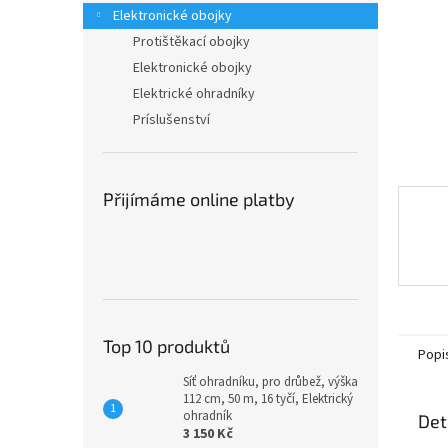
n
Elektronické obojky
e
Protištěkací obojky
l
Elektronické obojky
Elektrické ohradníky
Príslušenství
Přijímáme online platby
Top 10 produktů
Popi
Síť ohradníku, pro drůbež, výška
112 cm, 50 m, 16 tyčí, Elektrický
ohradník
Det
3 150 Kč