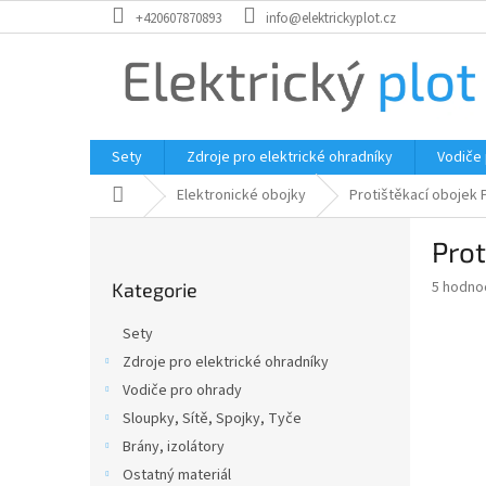
Přejít
+420607870893
info@elektrickyplot.cz
na
obsah
Sety
Zdroje pro elektrické ohradníky
Vodiče
Domů
Elektronické obojky
Protištěkací obojek 
P
Prot
o
Přeskočit
s
Průměr
5 hodno
Kategorie
kategorie
t
hodnoce
r
produkt
Sety
a
je
Zdroje pro elektrické ohradníky
5,0
n
z
Vodiče pro ohrady
n
5
í
Sloupky, Sítě, Spojky, Tyče
hvězdič
p
Brány, izolátory
a
Ostatný materiál