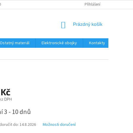
ONTAKTY
DOPRAVA A PLATBA
Přihlášení
NÁKUPNÍ
Prázdný košík
KOŠÍK
Ostatný materiál
Elektronické obojky
Kontakty
Obchodn
 Kč
ez DPH
 3 - 10 dnů
oručit do:
14.8.2026
Možnosti doručení