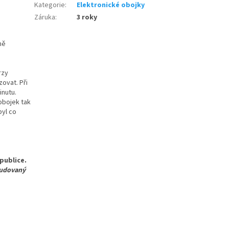
Kategorie
:
Elektronické obojky
Záruka
:
3 roky
ně
rzy
ovat. Při
inutu.
obojek tak
byl co
publice.
budovaný