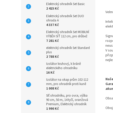
Elektrický ohradník Set Basic
2 415 Kč
Velmi
Elektrický ohradník Set DUO
ohrada A
Intel
4 337 Kč
elekt
Elektrický ohradník Set MOBILNÍ
Signa
VÝBĚH SÍŤ 112 cm, pro drůbež
rozp
7 281 Kč
neus
elektrický ohradník Set Standard
V so
plus
přiz
2 788 Kč
nejle
Izolátor kruhový, k bráně
elektrického ohradníku
16 Kč
Naše
Izolátor na okap prům 102-112
G
ara
mm, pro ohradník proti kuně
1 008 Kč
akum
Síť ohradníku, pro ovce, výška
Obsa
90 cm, 50 m, 14 tyčí, oranžová
Premium, Elektrický ohradník
Oboj
1 990 Kč