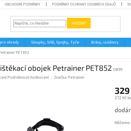
OBCHODNÍ PODMÍNKY
PODMÍNKY OCHRANY OSOBNÍCH ÚDAJŮ
K
HLEDAT
 pro ohrady
Sloupky, Sítě, Spojky, Tyče
Brány, izolátory
Petrainer PET852
ištěkací obojek Petrainer PET852
OB99
né
cení
Podrobnosti hodnocení
Značka:
Petrainer
ní
329
u
272 Kč b
Měrná
dodání
cena:
ek.
Můžeme d