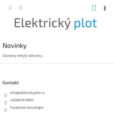
Přejít
NÁKUP
na
obsah
KOŠÍK
Novinky
Záznamy nebyly nalezeny...
Z
á
p
a
Kontakt
t
info
@
elektrickyplot.cz
í
+420607870893
Facebook messenger