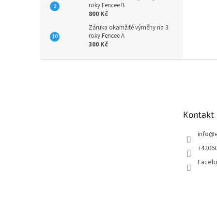
roky Fencee B
800 Kč
Záruka okamžité výměny na 3
roky Fencee A
300 Kč
Z
á
p
a
t
Kontakt
í
info
@
+4206
Faceb