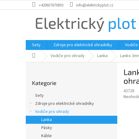
Přejít
+420607870893
info@elektrickyplot.cz
na
obsah
Sety
Zdroje pro elektrické ohradníky
Vodiče
Domů
Vodiče pro ohrady
Lanka
Lanko 3mm
P
Lank
o
Přeskočit
s
ohr
Kategorie
kategorie
t
42728
r
Sety
Průměr
Neohod
a
hodnoce
Zdroje pro elektrické ohradníky
n
produkt
Vodiče pro ohrady
n
je
í
Lanka
0,0
z
p
Pásky
5
a
Káble
hvězdič