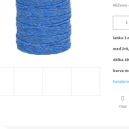
Můžeme d
lanko 3
meď 2×0
délka 10
barva m
Detailní 
TISK