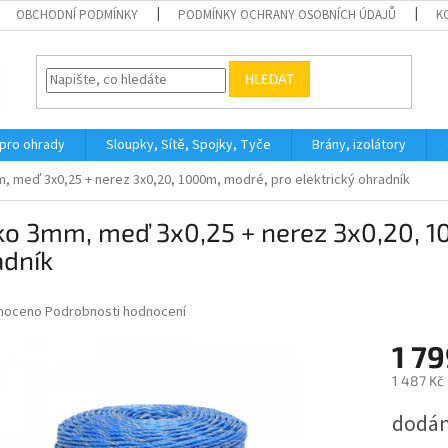
OBCHODNÍ PODMÍNKY
PODMÍNKY OCHRANY OSOBNÍCH ÚDAJŮ
K
HLEDAT
 pro ohrady
Sloupky, Sítě, Spojky, Tyče
Brány, izolátory
, meď 3x0,25 + nerez 3x0,20, 1000m, modré, pro elektrický ohradník
o 3mm, meď 3x0,25 + nerez 3x0,20, 10
adník
né
noceno
Podrobnosti hodnocení
ní
1 79
u
1 487 Kč
Měrná
dodání
cena:
ek.