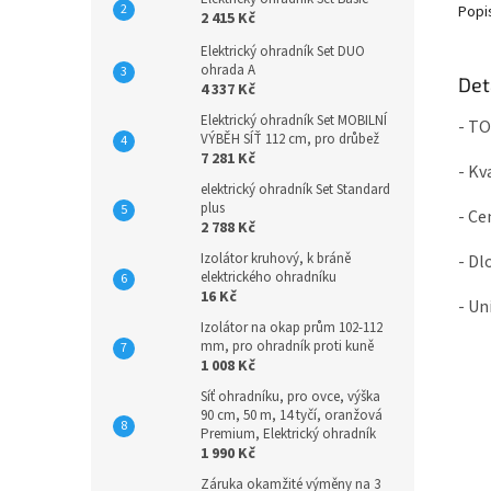
Popi
2 415 Kč
Elektrický ohradník Set DUO
ohrada A
Det
4 337 Kč
Elektrický ohradník Set MOBILNÍ
- T
VÝBĚH SÍŤ 112 cm, pro drůbež
7 281 Kč
- Kv
elektrický ohradník Set Standard
plus
- Ce
2 788 Kč
Izolátor kruhový, k bráně
- Dl
elektrického ohradníku
16 Kč
- Un
Izolátor na okap prům 102-112
mm, pro ohradník proti kuně
1 008 Kč
Síť ohradníku, pro ovce, výška
90 cm, 50 m, 14 tyčí, oranžová
Premium, Elektrický ohradník
1 990 Kč
Záruka okamžité výměny na 3