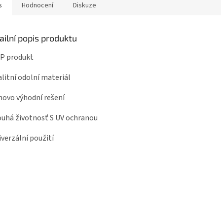
s
Hodnocení
Diskuze
ailní popis produktu
OP produkt
alitní odolní materiál
novo výhodní rešení
ouhá životnosť S UV ochranou
iverzální použití