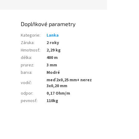
Doplňkové parametry
Kategorie
:
Lanka
Záruka
:
2 roky
Hmotnosť
:
2,29 kg
délka
:
400 m
prurez
:
3 mm
barva
:
Modré
meď 2x0,25 mm+ nerez
vodič
:
3x0,20 mm
odpor
:
0,17 Ohm/m
pevnosť
:
110kg