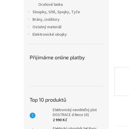
n
Ocelové lanka
e
Sloupky, Sítě, Spojky, Tyče
l
Brány, izolátory
Ostatný materiál
Elektronické obojky
Přijímáme online platby
Top 10 produktů
Elektronický neviditeľný plot
DOGTRACE d-fence 101
2 990 Kč
Elektrický ohradník Set Basic