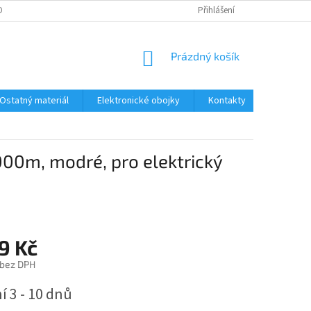
ONTAKTY
DOPRAVA A PLATBA
Přihlášení
NÁKUPNÍ
Prázdný košík
KOŠÍK
Ostatný materiál
Elektronické obojky
Kontakty
Obchodn
00m, modré, pro elektrický
9 Kč
 bez DPH
 3 - 10 dnů