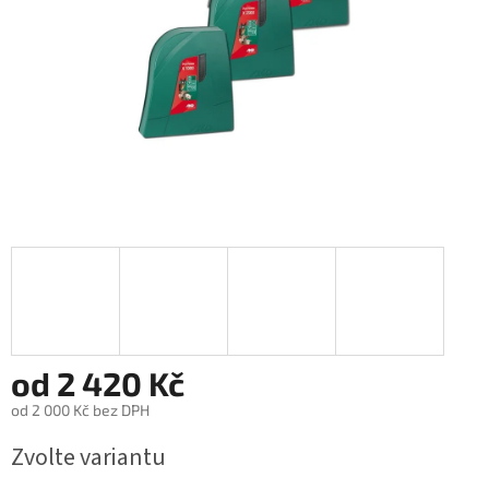
od
2 420 Kč
od
2 000 Kč
bez DPH
Měrná
Zvolte variantu
cena: