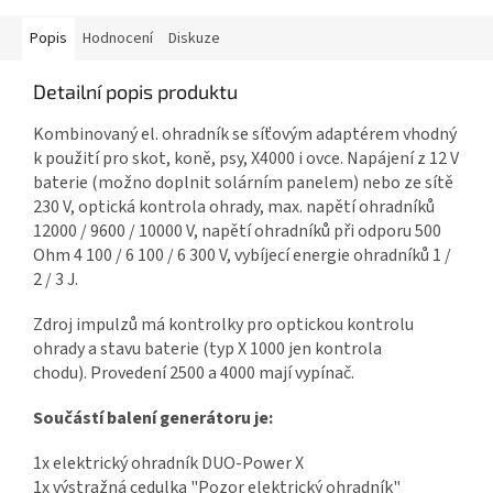
Popis
Hodnocení
Diskuze
Detailní popis produktu
Kombinovaný el. ohradník se síťovým adaptérem vhodný
k použití pro skot, koně, psy, X4000 i ovce. Napájení z 12 V
baterie (možno doplnit solárním panelem) nebo ze sítě
230 V, optická kontrola ohrady, max. napětí ohradníků
12000 / 9600 / 10000 V, napětí ohradníků při odporu 500
Ohm 4 100 / 6 100 / 6 300 V, vybíjecí energie ohradníků 1 /
2 / 3 J.
Zdroj impulzů má kontrolky pro optickou kontrolu
ohrady a stavu baterie (typ X 1000 jen kontrola
chodu). Provedení 2500 a 4000 mají vypínač.
Součástí balení generátoru je:
1x elektrický ohradník DUO-Power X
1x výstražná cedulka "Pozor elektrický ohradník"