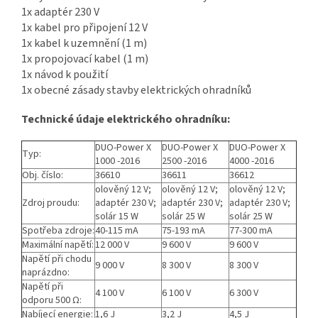
1x adaptér 230 V
1x kabel pro připojení 12 V
1x kabel k uzemnění (1 m)
1x propojovací kabel (1 m)
1x návod k použití
1x obecné zásady stavby elektrických ohradníků
Technické údaje elektrického ohradníku:
DUO-Power X
DUO-Power X
DUO-Power X
Typ:
1000 -2016
2500 -2016
4000 -2016
Obj. číslo:
36610
36611
36612
olověný 12 V;
olověný 12 V;
olověný 12 V;
Zdroj proudu:
adaptér 230 V;
adaptér 230 V;
adaptér 230 V;
solár 15 W
solár 25 W
solár 25 W
Spotřeba zdroje:
40-115 mA
75-193 mA
77-300 mA
Maximální napětí:
12 000 V
9 600 V
9 600 V
Napětí při chodu
9 000 V
8 300 V
8 300 V
naprázdno:
Napětí při
4 100 V
6 100 V
6 300 V
odporu 500 Ω:
Nabíjecí energie:
1,6 J
3,2 J
4,5 J