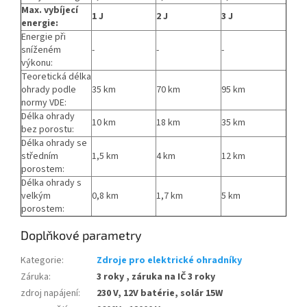
Max. vybíjecí
1 J
2 J
3 J
energie:
Energie při
sníženém
-
-
-
výkonu:
Teoretická délka
ohrady podle
35 km
70 km
95 km
normy VDE:
Délka ohrady
10 km
18 km
35 km
bez porostu:
Délka ohrady se
středním
1,5 km
4 km
12 km
porostem:
Délka ohrady s
velkým
0,8 km
1,7 km
5 km
porostem:
Doplňkové parametry
Kategorie
:
Zdroje pro elektrické ohradníky
Záruka
:
3 roky , záruka na IČ 3 roky
zdroj napájení
:
230 V, 12V batérie, solár 15W