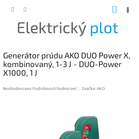
Přejít
NÁKUP
na
obsah
KOŠÍK
Generátor prúdu AKO DUO Power X,
kombinovaný, 1-3 J - DUO-Power
X1000, 1 J
Průměrné
Neohodnoceno
Podrobnosti hodnocení
Značka:
AKO
hodnocení
produktu
je
0,0
z
5
hvězdiček.