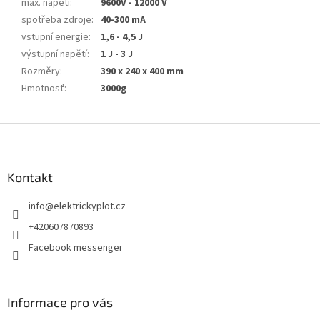
max. napětí
:
9600V - 12000 V
spotřeba zdroje
:
40-300 mA
vstupní energie
:
1,6 - 4,5 J
výstupní napětí
:
1 J - 3 J
Rozměry
:
390 x 240 x 400 mm
Hmotnosť
:
3000g
Z
á
p
a
Kontakt
t
info
@
elektrickyplot.cz
í
+420607870893
Facebook messenger
Informace pro vás