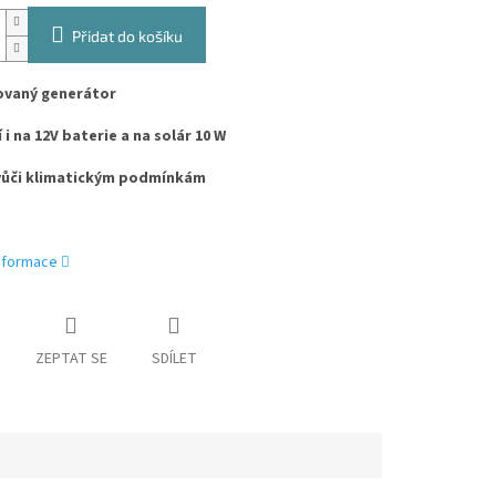
Přidat do košíku
vaný generátor
 i na 12V baterie a na solár 10 W
vůči klimatickým podmínkám
informace
ZEPTAT SE
SDÍLET