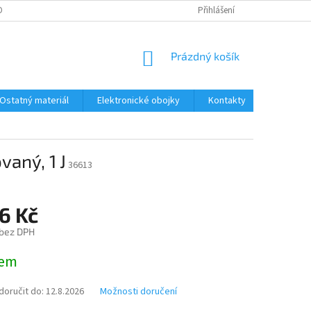
ONTAKTY
DOPRAVA A PLATBA
Přihlášení
NÁKUPNÍ
Prázdný košík
KOŠÍK
Ostatný materiál
Elektronické obojky
Kontakty
Obchodn
aný, 1 J
36613
6 Kč
 bez DPH
dem
oručit do:
12.8.2026
Možnosti doručení