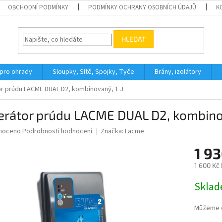
OBCHODNÍ PODMÍNKY
PODMÍNKY OCHRANY OSOBNÍCH ÚDAJŮ
K
HLEDAT
 pro ohrady
Sloupky, Sítě, Spojky, Tyče
Brány, izolátory
r prúdu LACME DUAL D2, kombinovaný, 1 J
erátor prúdu LACME DUAL D2, kombinov
né
noceno
Podrobnosti hodnocení
Značka:
Lacme
ní
1 93
u
1 600 Kč
Měrná
Skla
cena:
ek.
Můžeme d