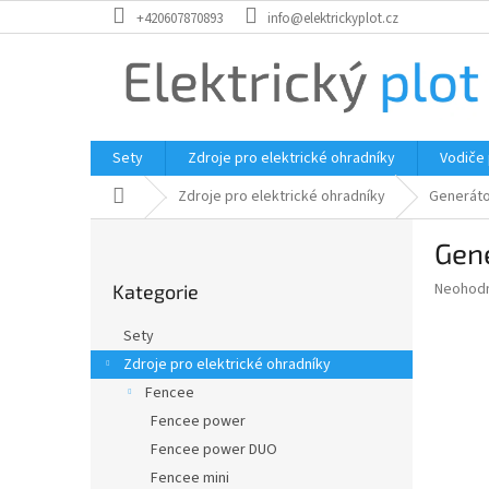
Přejít
+420607870893
info@elektrickyplot.cz
na
obsah
Sety
Zdroje pro elektrické ohradníky
Vodiče
Domů
Zdroje pro elektrické ohradníky
Generáto
P
Gen
o
Přeskočit
s
Průměr
Neohod
Kategorie
kategorie
t
hodnoce
r
produkt
Sety
a
je
Zdroje pro elektrické ohradníky
0,0
n
z
Fencee
n
5
í
Fencee power
hvězdič
p
Fencee power DUO
a
Fencee mini