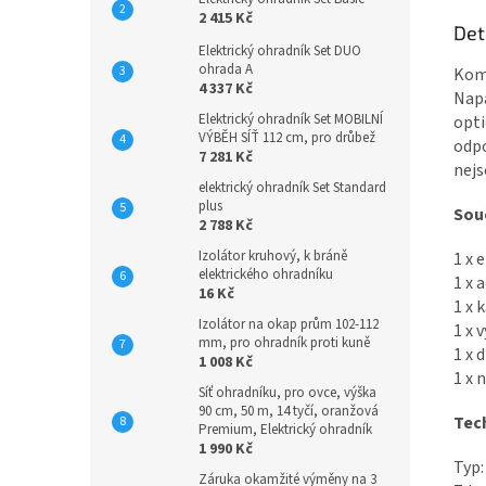
2 415 Kč
Det
Elektrický ohradník Set DUO
ohrada A
Komb
4 337 Kč
Napá
Elektrický ohradník Set MOBILNÍ
opti
VÝBĚH SÍŤ 112 cm, pro drůbež
odpo
7 281 Kč
nejs
elektrický ohradník Set Standard
plus
Souč
2 788 Kč
Izolátor kruhový, k bráně
1 x 
elektrického ohradníku
1 x 
16 Kč
1 x 
Izolátor na okap prům 102-112
1 x 
mm, pro ohradník proti kuně
1 x 
1 008 Kč
1 x 
Síť ohradníku, pro ovce, výška
90 cm, 50 m, 14 tyčí, oranžová
Tec
Premium, Elektrický ohradník
1 990 Kč
Typ
Záruka okamžité výměny na 3