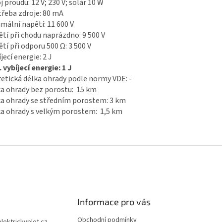
j proudu: 12 V; 230 V; solár 10 W
řeba zdroje: 80 mA
mální napětí: 11 600 V
tí při chodu naprázdno: 9 500 V
tí při odporu 500 Ω: 3 500 V
jecí energie: 2 J
 vybíjecí energie: 1 J
etická délka ohrady podle normy VDE: -
a ohrady bez porostu: 15 km
a ohrady se středním porostem: 3 km
a ohrady s velkým porostem: 1,5 km
Informace pro vás
Obchodní podmínky