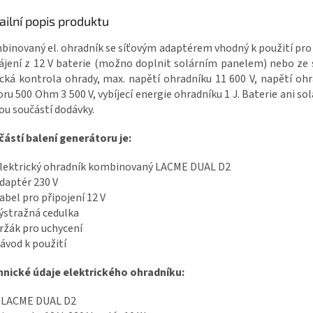
ailní popis produktu
inovaný el. ohradník se síťovým adaptérem vhodný k použití pro 
jení z 12 V baterie (možno doplnit solárním panelem) nebo ze s
cká kontrola ohrady, max. napětí ohradníku 11 600 V, napětí ohr
ru 500 Ohm 3 500 V, vybíjecí energie ohradníku 1 J. Baterie ani so
ou součástí dodávky.
ástí balení generátoru je:
elektrický ohradník kombinovaný LACME DUAL D2
adaptér 230 V
kabel pro připojení 12 V
výstražná cedulka
držák pro uchycení
návod k použití
hnické údaje elektrického ohradníku:
: LACME DUAL D2