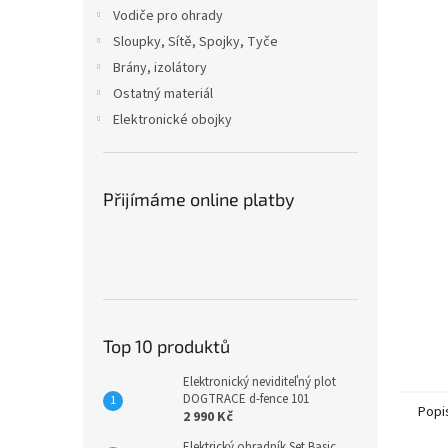
n
Vodiče pro ohrady
e
Sloupky, Sítě, Spojky, Tyče
l
Brány, izolátory
Ostatný materiál
Elektronické obojky
Přijímáme online platby
Top 10 produktů
Elektronický neviditeľný plot
DOGTRACE d-fence 101
Popi
2 990 Kč
Elektrický ohradník Set Basic