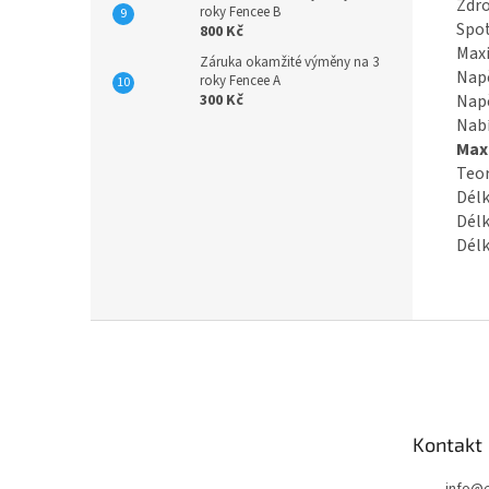
Zdro
roky Fencee B
Spot
800 Kč
Maxi
Záruka okamžité výměny na 3
Napě
roky Fencee A
300 Kč
Napě
Nabí
Max.
Teor
Délk
Délk
Délk
Z
á
p
a
t
Kontakt
í