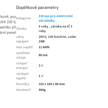
Doplňkové parametry
Zdroje pro elektrické
koně, psy.
Kategorie
:
ohradníky
ítě 230 V,
3 roky , záruka na IČ 3
adníku při
Záruka
:
roky
lární panel
zdroj
230 V, 12V batérie, solár
napájení
:
10W
max. napětí
:
11 600V
spotřeba
80 mA
zdroje
:
vstupní
2 J
energie
:
výstupní
1 J
napětí
:
Rozměry
:
210 x 150 x 80 mm
Hmotnosť
:
960g