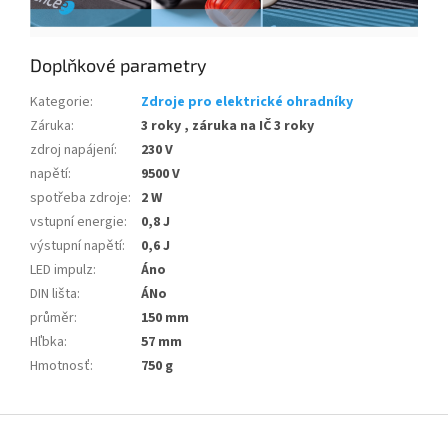
Doplňkové parametry
Kategorie
:
Zdroje pro elektrické ohradníky
Záruka
:
3 roky , záruka na IČ 3 roky
zdroj napájení
:
230 V
napětí
:
9500 V
spotřeba zdroje
:
2 W
vstupní energie
:
0,8 J
výstupní napětí
:
0,6 J
LED impulz
:
Áno
DIN lišta
:
ÁNo
průměr
:
150 mm
Hľbka
:
57 mm
Hmotnosť
:
750 g
Z
á