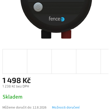
1 498 Kč
1 238 Kč bez DPH
Měrná
Skladem
cena:
Můžeme doručit do:
12.8.2026
Možnosti doručení