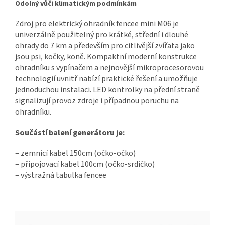
Odolný vůči klimatickým podmínkám
Zdroj pro elektrický ohradník fencee mini M06 je
univerzálně použitelný pro krátké, střední i dlouhé
ohrady do 7 km a především pro citlivější zvířata jako
jsou psi, kočky, koně. Kompaktní moderní konstrukce
ohradníku s vypínačem a nejnovější mikroprocesorovou
technologií uvnitř nabízí praktické řešení a umožňuje
jednoduchou instalaci. LED kontrolky na přední straně
signalizují provoz zdroje i případnou poruchu na
ohradníku.
Součástí balení generátoru je:
– zemnící kabel 150cm (očko-očko)
– připojovací kabel 100cm (očko-srdíčko)
– výstražná tabulka fencee