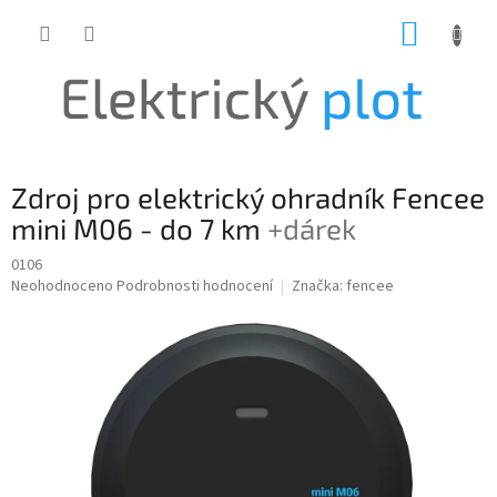
Přejít
NÁKUP
na
obsah
KOŠÍK
Zdroj pro elektrický ohradník Fencee
mini M06 - do 7 km
+dárek
0106
Průměrné
Neohodnoceno
Podrobnosti hodnocení
Značka:
fencee
hodnocení
produktu
je
0,0
z
5
hvězdiček.