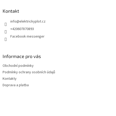
p
a
Kontakt
t
info
@
elektrickyplot.cz
í
+420607870893
Facebook messenger
Informace pro vás
Obchodní podmínky
Podmínky ochrany osobních údajů
Kontakty
Doprava a platba