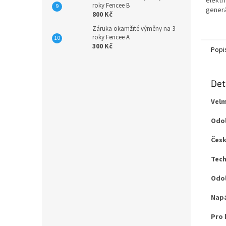
elektr
roky Fencee B
generá
800 Kč
napros
Záruka okamžité výměny na 3
nefung
roky Fencee A
okamžit
300 Kč
Popi
Det
Velm
Odol
Česk
Tech
Odol
Napá
Pro 