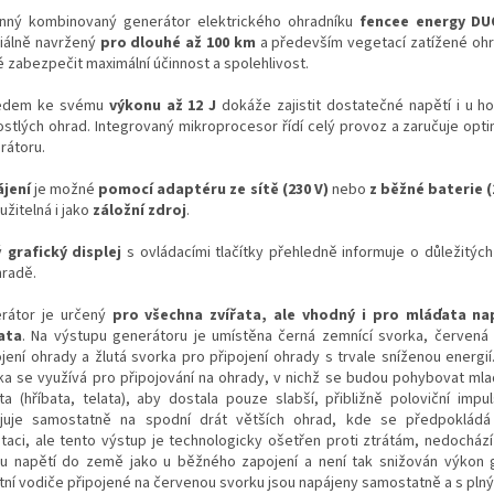
nný kombinovaný generátor elektrického ohradníku
fencee energy D
iálně navržený
pro dlouhé až 100 km
a především vegetací zatížené ohr
é zabezpečit maximální účinnost a spolehlivost.
ledem ke svému
výkonu až 12 J
dokáže zajistit dostatečné napětí i u h
ostlých ohrad. Integrovaný mikroprocesor řídí celý provoz a zaručuje opti
rátoru.
jení
je možné
pomocí adaptéru ze sítě (230 V)
nebo
z běžné baterie (
užitelná i jako
záložní zdroj
.
ý
grafický displej
s ovládacími tlačítky přehledně informuje o důležitýc
hradě.
rátor je určený
pro všechna zvířata, ale vhodný i pro mláďata nap
ata
. Na výstupu generátoru je umístěna černá zemnící svorka, červená
ojení ohrady a žlutá svorka pro připojení ohrady s trvale sníženou energií
ka se využívá pro připojování na ohrady, v nichž se budou pohybovat mla
ata (hříbata, telata), aby dostala pouze slabší, přibližně poloviční impu
juje samostatně na spodní drát větších ohrad, kde se předpokládá 
taci, ale tento výstup je technologicky ošetřen proti ztrátám, nedocház
u napětí do země jako u běžného zapojení a není tak snižován výkon 
tní vodiče připojené na červenou svorku jsou napájeny samostatně a s pln