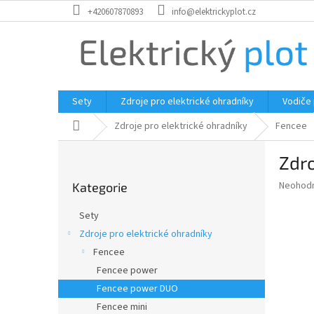
Přejít
+420607870893
info@elektrickyplot.cz
na
obsah
Sety
Zdroje pro elektrické ohradníky
Vodiče
Domů
Zdroje pro elektrické ohradníky
Fencee
P
Zdro
o
Přeskočit
s
Průměr
Neohod
Kategorie
kategorie
t
hodnoce
r
produkt
Sety
a
je
Zdroje pro elektrické ohradníky
0,0
n
z
Fencee
n
5
í
Fencee power
hvězdič
p
Fencee power DUO
a
Fencee mini