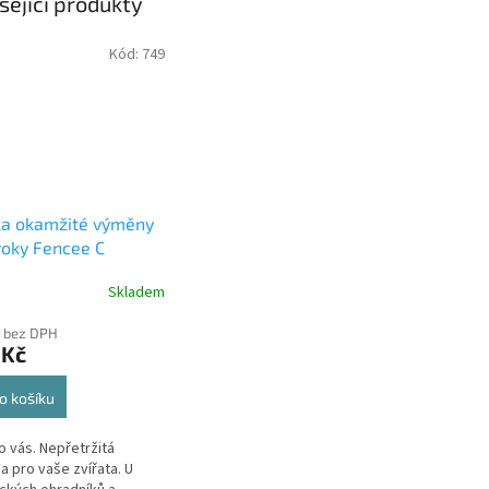
sející produkty
Kód:
749
ka okamžité výměny
roky Fencee C
Skladem
 bez DPH
 Kč
o košíku
ro vás. Nepřetržitá
a pro vaše zvířata. U