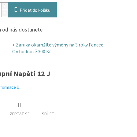
Přidat do košíku
 od nás dostanete
+ Záruka okamžité výměny na 3 roky Fencee
C
v hodnotě 300 Kč
pní Napětí 12 J
informace
ZEPTAT SE
SDÍLET