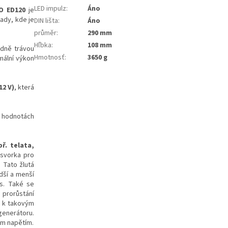
LED impulz
:
Áno
UO ED120
je
ady, kde je
DIN lišta
:
Áno
průměr
:
290 mm
Hľbka
:
108 mm
odně trávou
Hmotnosť
:
3650 g
mální výkon
12 V)
, která
h hodnotách
ř. telata,
 svorka pro
. Tato žlutá
dší a menší
ls. Také se
prorůstání
í k takovým
generátoru.
ým napětím.