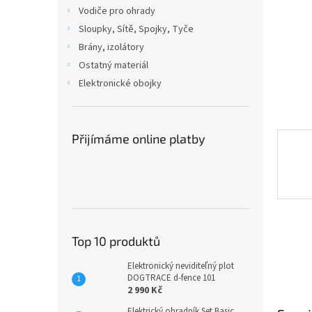
n
Vodiče pro ohrady
e
Sloupky, Sítě, Spojky, Tyče
l
Brány, izolátory
Ostatný materiál
Elektronické obojky
Přijímáme online platby
Top 10 produktů
Elektronický neviditeľný plot
DOGTRACE d-fence 101
2 990 Kč
Elektrický ohradník Set Basic