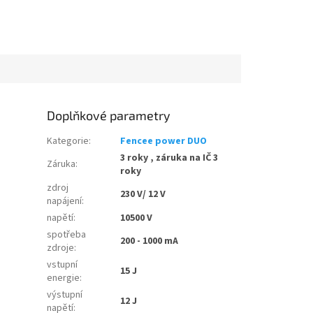
Doplňkové parametry
Kategorie
:
Fencee power DUO
3 roky , záruka na IČ 3
Záruka
:
roky
zdroj
230 V/ 12 V
napájení
:
napětí
:
10500 V
spotřeba
200 - 1000 mA
zdroje
:
vstupní
15 J
energie
:
výstupní
12 J
napětí
: