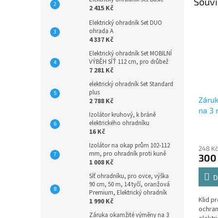
Souvi
2 415 Kč
Elektrický ohradník Set DUO
ohrada A
4 337 Kč
Elektrický ohradník Set MOBILNÍ
VÝBĚH SÍŤ 112 cm, pro drůbež
7 281 Kč
elektrický ohradník Set Standard
plus
Záru
2 788 Kč
na 3 
Izolátor kruhový, k bráně
elektrického ohradníku
16 Kč
Izolátor na okap prům 102-112
248 Kč
mm, pro ohradník proti kuně
300
1 008 Kč
Síť ohradníku, pro ovce, výška
D
90 cm, 50 m, 14 tyčí, oranžová
Premium, Elektrický ohradník
Klid p
1 990 Kč
ochran
Záruka okamžité výměny na 3