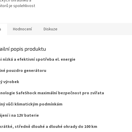
ických ohradníků a
torů je spolehlivost
to klíčová. Když zařízení
uje, problém vzniká
ě....
s
Hodnocení
Diskuze
ailní popis produktu
i nízká a efektivní spotřeba el. energie
né pouzdro generátoru
ý výrobek
nologie SafeShock maximální bezpečnost pro zvířata
ný vůči klimatickým podmínkám
jení i na 12V baterie
krátké, středně dlouhé a dlouhé ohrady do 100 km