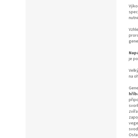
Výko
spec
nutn
Vzh
pror
gene
Napá
je po
Velk
na o
Gene
hříb
přip
svor
zvíř
zapo
vege
svod
Osta