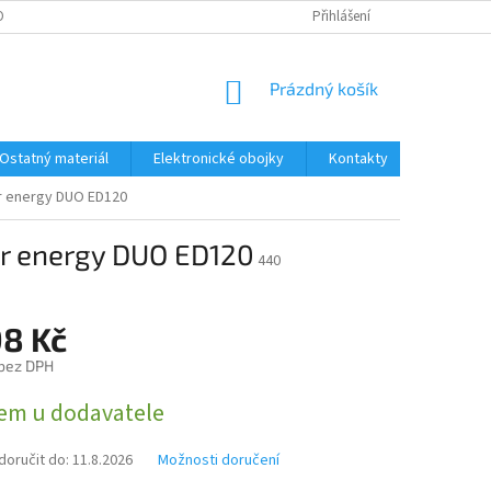
ONTAKTY
DOPRAVA A PLATBA
Přihlášení
NÁKUPNÍ
Prázdný košík
KOŠÍK
Ostatný materiál
Elektronické obojky
Kontakty
Obchodn
er energy DUO ED120
er energy DUO ED120
440
98 Kč
 bez DPH
em u dodavatele
oručit do:
11.8.2026
Možnosti doručení