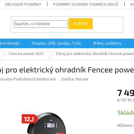
OBCHODNÍ PODMÍNKY
PODMÍNKY OCHRANY OSOBNÍCH ÚDAJŮ
K
HLEDAT
 pro ohrady
Sloupky, Sítě, Spojky, Tyče
Brány, izolátory
Fencee power DUO
Zdroj pro elektrický ohradník Fencee pow
j pro elektrický ohradník Fencee pow
né
noceno
Podrobnosti hodnocení
Značka:
fencee
ní
7 4
u
6 197 Kč
Měrná
Sklad
cena:
ek.
Můžeme d