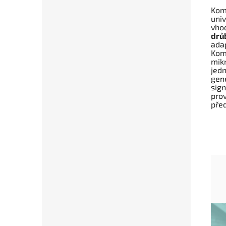
Kom
uni
vhod
drů
ada
Kom
mik
jed
gen
sig
pro
před