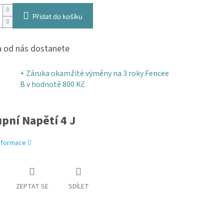
Přidat do košíku
 od nás dostanete
+ Záruka okamžité výměny na 3 roky Fencee
B
v hodnotě 800 Kč
pní Napětí 4 J
informace
ZEPTAT SE
SDÍLET