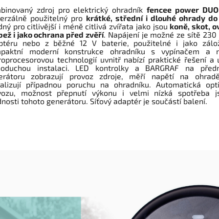
binovaný zdroj pro elektrický ohradník
fencee power DU
verzálně použitelný pro
krátké, střední i dlouhé ohrady d
ný pro citlivější i méně citlivá zvířata jako jsou
koně, skot, o
bež i jako ochrana před zvěří
. Napájení je možné ze sítě 230
ptéru nebo z běžné 12 V baterie, použitelné i jako zálož
paktní moderní konstrukce ohradníku s vypínačem a ne
roprocesorovou technologií uvnitř nabízí praktické řešení a
noduchou instalaci. LED kontrolky a BARGRAF na předn
erátoru zobrazují provoz zdroje, měří napětí na ohrad
nalizují případnou poruchu na ohradníku. Automatická opt
vozu, možnost přepnutí výkonu i velmi nízká spotřeba j
nosti tohoto generátoru. Síťový adaptér je součástí balení.