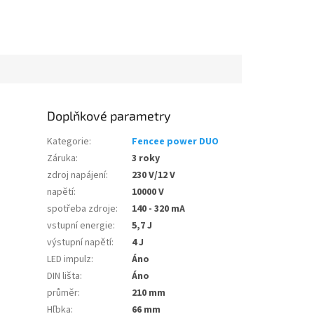
Doplňkové parametry
Kategorie
:
Fencee power DUO
Záruka
:
3 roky
zdroj napájení
:
230 V/12 V
napětí
:
10000 V
spotřeba zdroje
:
140 - 320 mA
vstupní energie
:
5,7 J
výstupní napětí
:
4 J
LED impulz
:
Áno
DIN lišta
:
Áno
průměr
:
210 mm
Hľbka
:
66 mm