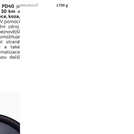
Hmotnosť
:
1700 g
O PD40
je
o 30 km
a
vce, koza,
 V pomocí
ní zdroj.
jnovější
 umožňuje
í straně
ě a také
imalizace
sou další