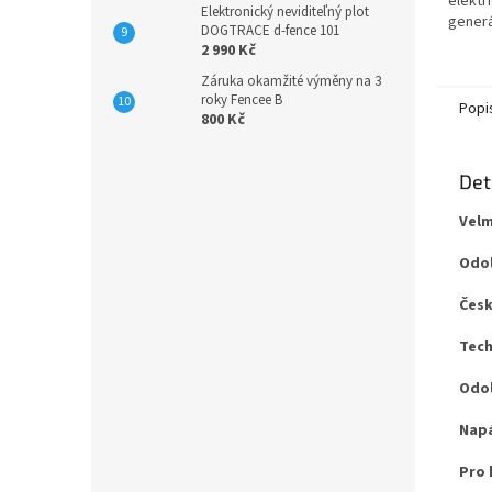
elektr
Elektronický neviditeľný plot
generá
DOGTRACE d-fence 101
napros
2 990 Kč
nefung
Záruka okamžité výměny na 3
okamžit
roky Fencee B
Popi
800 Kč
Det
Velm
Odol
Česk
Tech
Odol
Napá
Pro 