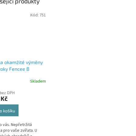
sející produkty
Kód:
751
ka okamžité výměny
roky Fencee B
Skladem
 bez DPH
 Kč
o košíku
ro vás. Nepřetržitá
a pro vaše zvířata. U