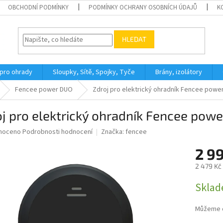
OBCHODNÍ PODMÍNKY
PODMÍNKY OCHRANY OSOBNÍCH ÚDAJŮ
K
HLEDAT
 pro ohrady
Sloupky, Sítě, Spojky, Tyče
Brány, izolátory
Fencee power DUO
Zdroj pro elektrický ohradník Fencee powe
j pro elektrický ohradník Fencee pow
né
noceno
Podrobnosti hodnocení
Značka:
fencee
ní
2 9
u
2 479 Kč
Měrná
Sklad
cena:
ek.
Můžeme d