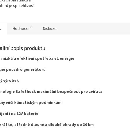
ických ohradníků a
torů je spolehlivost
to klíčová. Když zařízení
uje, problém vzniká
ě....
s
Hodnocení
Diskuze
ailní popis produktu
i nízká a efektivní spotřeba el. energie
né pouzdro generátoru
ý výrobek
nologie SafeShock maximální bezpečnost pro zvířata
ný vůči klimatickým podmínkám
jení i na 12V baterie
krátké, středně dlouhé a dlouhé ohrady do 30 km