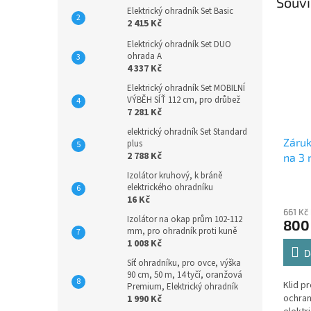
Souvi
Elektrický ohradník Set Basic
2 415 Kč
Elektrický ohradník Set DUO
ohrada A
4 337 Kč
Elektrický ohradník Set MOBILNÍ
VÝBĚH SÍŤ 112 cm, pro drůbež
7 281 Kč
elektrický ohradník Set Standard
Záru
plus
2 788 Kč
na 3 
Izolátor kruhový, k bráně
elektrického ohradníku
16 Kč
661 Kč
Izolátor na okap prům 102-112
800
mm, pro ohradník proti kuně
1 008 Kč
D
Síť ohradníku, pro ovce, výška
90 cm, 50 m, 14 tyčí, oranžová
Klid p
Premium, Elektrický ohradník
ochran
1 990 Kč