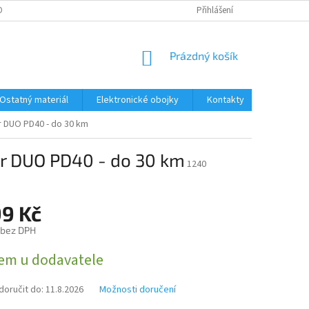
ONTAKTY
DOPRAVA A PLATBA
Přihlášení
NÁKUPNÍ
Prázdný košík
KOŠÍK
Ostatný materiál
Elektronické obojky
Kontakty
Obchodn
r DUO PD40 - do 30 km
er DUO PD40 - do 30 km
1240
99 Kč
 bez DPH
em u dodavatele
oručit do:
11.8.2026
Možnosti doručení