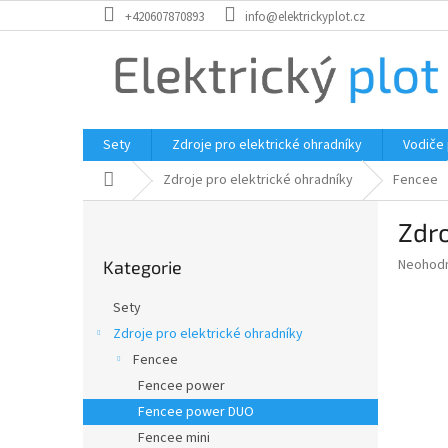
Přejít
+420607870893
info@elektrickyplot.cz
na
obsah
Sety
Zdroje pro elektrické ohradníky
Vodiče
Domů
Zdroje pro elektrické ohradníky
Fencee
P
Zdro
o
Přeskočit
s
Průměr
Neohod
Kategorie
kategorie
t
hodnoce
r
produkt
Sety
a
je
Zdroje pro elektrické ohradníky
0,0
n
z
Fencee
n
5
í
Fencee power
hvězdič
p
Fencee power DUO
a
Fencee mini