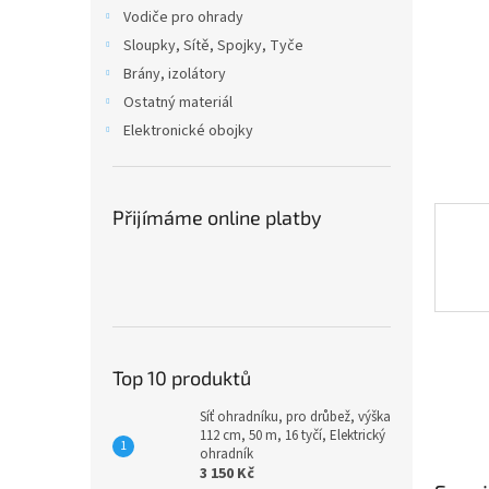
n
Vodiče pro ohrady
e
Sloupky, Sítě, Spojky, Tyče
l
Brány, izolátory
Ostatný materiál
Elektronické obojky
Přijímáme online platby
Top 10 produktů
Síť ohradníku, pro drůbež, výška
112 cm, 50 m, 16 tyčí, Elektrický
ohradník
3 150 Kč