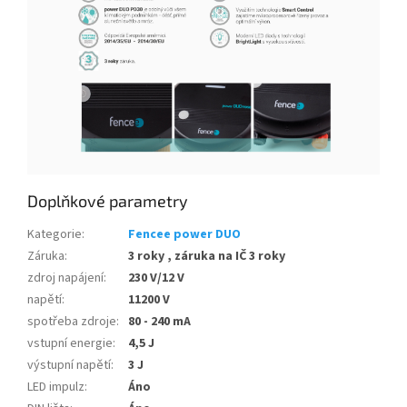
Doplňkové parametry
Kategorie
:
Fencee power DUO
Záruka
:
3 roky , záruka na IČ 3 roky
zdroj napájení
:
230 V/12 V
napětí
:
11200 V
spotřeba zdroje
:
80 - 240 mA
vstupní energie
:
4,5 J
výstupní napětí
:
3 J
LED impulz
:
Áno