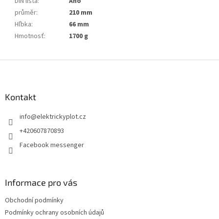
DIN lišta
:
Áno
průměr
:
210 mm
Hľbka
:
66 mm
Hmotnosť
:
1700 g
Z
á
p
a
Kontakt
t
info
@
elektrickyplot.cz
í
+420607870893
Facebook messenger
Informace pro vás
Obchodní podmínky
Podmínky ochrany osobních údajů