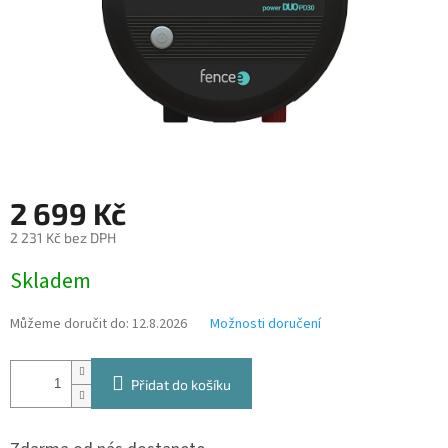
2 699 Kč
2 231 Kč bez DPH
Měrná
Skladem
cena:
Můžeme doručit do:
12.8.2026
Možnosti doručení
Přidat do košíku