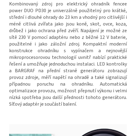
Kombinovaný zdroj pro elektrický ohradník fencee
power DUO PD30 je univerzálně použitelný pro krátké,
střední i dlouhé ohrady do 23 km a vhodný pro citlivější i
méně citlivá zvířata jako jsou koně, skot, ovce, koza,
drůbež i jako ochrana před zvěří. Napájení je možné ze
sítě 230 V pomocí adaptéru nebo z běžné 12 V baterie,
použitelné i jako záložní zdroj. Kompaktní moderní
konstrukce ohradníku s vypínačem a nejnovější
mikroprocesorovou technologií uvnitř nabízí praktické
řešení a umožňuje jednoduchou instalaci. LED kontrolky
a BARGRAF na přední straně generátoru zobrazují
provoz zdroje, měří napětí na ohradě a také signalizují
případnou poruchu na ohradníku. Automatická
optimalizace provozu, možnost přepnutí výkonu i velmi
nízká spotřeba jsou další přednosti tohoto generátoru.
Síťový adaptér je součástí balení.