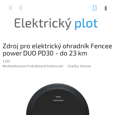
Přejít
NÁKUP
na
obsah
KOŠÍK
Zdroj pro elektrický ohradník Fencee
power DUO PD30 - do 23 km
1230
Průměrné
Neohodnoceno
Podrobnosti hodnocení
Značka:
fencee
hodnocení
produktu
je
0,0
z
5
hvězdiček.