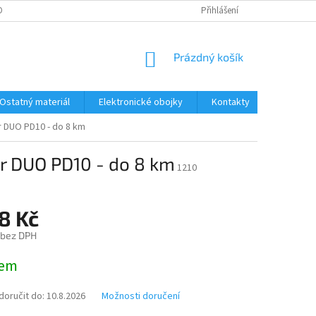
ONTAKTY
DOPRAVA A PLATBA
Přihlášení
NÁKUPNÍ
Prázdný košík
KOŠÍK
Ostatný materiál
Elektronické obojky
Kontakty
Obchodn
r DUO PD10 - do 8 km
er DUO PD10 - do 8 km
1210
8 Kč
 bez DPH
dem
oručit do:
10.8.2026
Možnosti doručení