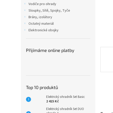
n
Vodiče pro ohrady
e
Sloupky, Sítě, Spojky, Tyče
l
Brány, izolátory
Ostatný materiál
Elektronické obojky
Přijímáme online platby
Top 10 produktů
Elektrický ohradník Set Basic
2 415 Kč
Elektrický ohradník Set DUO