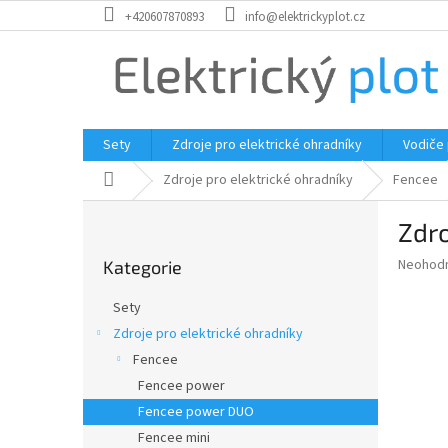
Přejít
+420607870893
info@elektrickyplot.cz
na
obsah
Sety
Zdroje pro elektrické ohradníky
Vodiče
Domů
Zdroje pro elektrické ohradníky
Fencee
P
Zdro
o
Přeskočit
s
Průměr
Neohod
Kategorie
kategorie
t
hodnoce
r
produkt
Sety
a
je
Zdroje pro elektrické ohradníky
0,0
n
z
Fencee
n
5
í
Fencee power
hvězdič
p
Fencee power DUO
a
Fencee mini