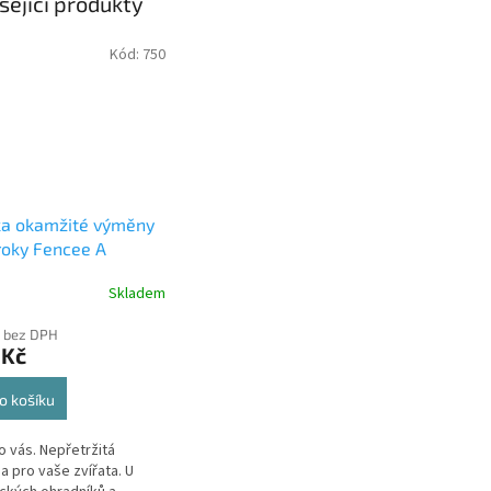
sející produkty
Kód:
750
ka okamžité výměny
roky Fencee A
Skladem
 bez DPH
 Kč
o košíku
ro vás. Nepřetržitá
a pro vaše zvířata. U