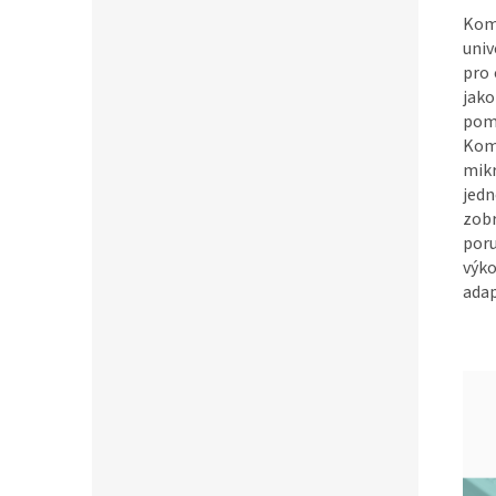
Kom
univ
pro 
jako
pomo
Kom
mik
jedn
zobr
por
výko
adap