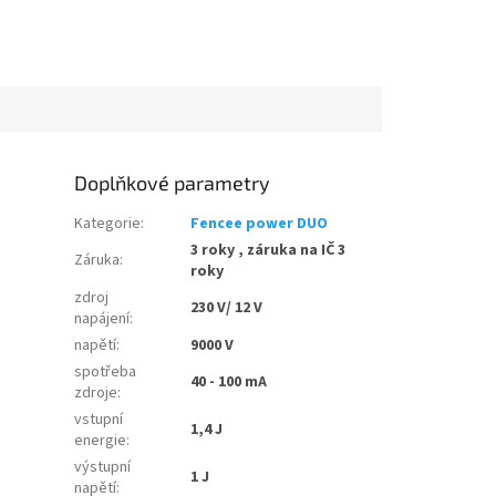
Doplňkové parametry
Kategorie
:
Fencee power DUO
3 roky , záruka na IČ 3
Záruka
:
roky
zdroj
230 V/ 12 V
napájení
:
napětí
:
9000 V
spotřeba
40 - 100 mA
zdroje
:
vstupní
1,4 J
energie
:
výstupní
1 J
napětí
: