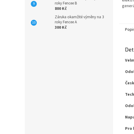
elektr
roky Fencee B
generá
800 Kč
napros
Záruka okamžité výměny na 3
nefung
roky Fencee A
okamžit
300 Kč
Popi
Det
Velm
Odol
Česk
Tech
Odol
Napá
Pro 