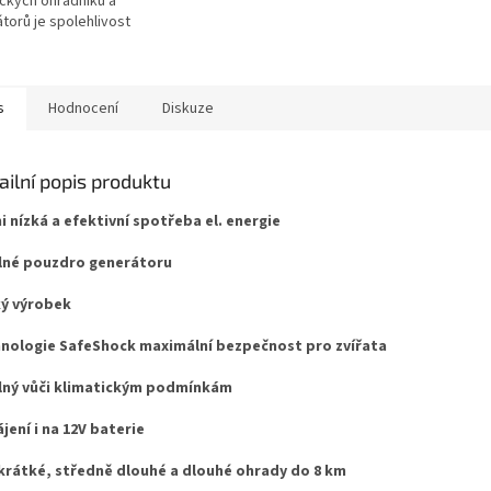
ických ohradníků a
torů je spolehlivost
to klíčová. Když zařízení
uje, problém vzniká
ě....
s
Hodnocení
Diskuze
ailní popis produktu
i nízká a efektivní spotřeba el. energie
né pouzdro generátoru
ý výrobek
nologie SafeShock maximální bezpečnost pro zvířata
ný vůči klimatickým podmínkám
jení i na 12V baterie
krátké, středně dlouhé a dlouhé ohrady do 8 km