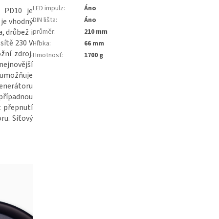
LED impulz
:
Áno
O PD10 je
DIN lišta
:
Áno
 je vhodný
a, drůbež i
průměr
:
210 mm
sítě 230 V
Hľbka
:
66 mm
žní zdroj.
Hmotnosť
:
1700 g
jnovější
 umožňuje
generátoru
 případnou
 přepnutí
ru. Síťový