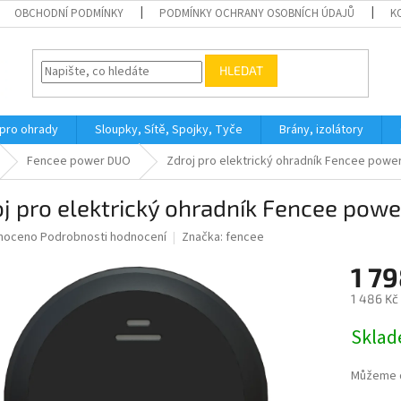
OBCHODNÍ PODMÍNKY
PODMÍNKY OCHRANY OSOBNÍCH ÚDAJŮ
K
HLEDAT
 pro ohrady
Sloupky, Sítě, Spojky, Tyče
Brány, izolátory
Fencee power DUO
Zdroj pro elektrický ohradník Fencee powe
j pro elektrický ohradník Fencee pow
né
noceno
Podrobnosti hodnocení
Značka:
fencee
ní
1 79
u
1 486 Kč
Měrná
Skla
cena:
ek.
Můžeme d