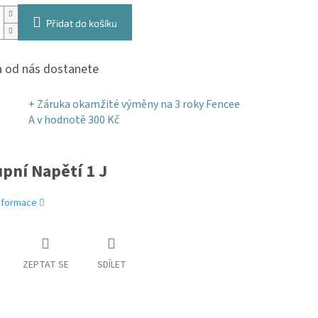
Přidat do košíku
 od nás dostanete
+ Záruka okamžité výměny na 3 roky Fencee
A
v hodnotě 300 Kč
pní Napětí 1 J
informace
ZEPTAT SE
SDÍLET