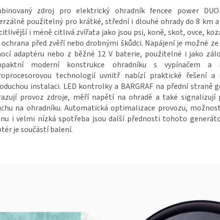
binovaný zdroj pro elektrický ohradník fencee power DU
erzálně použitelný pro krátké, střední i dlouhé ohrady do 8 km a
citlivější i méně citlivá zvířata jako jsou psi, koně, skot, ovce, koz
 ochrana před zvěří nebo drobnými škůdci. Napájení je možné ze 
cí adaptéru nebo z běžné 12 V baterie, použitelné i jako zálo
paktní moderní konstrukce ohradníku s vypínačem a ne
roprocesorovou technologií uvnitř nabízí praktické řešení a
oduchou instalaci. LED kontrolky a BARGRAF na přední straně 
azují provoz zdroje, měří napětí na ohradě a také signalizují
uchu na ohradníku. Automatická optimalizace provozu, možnost
nu i velmi nízká spotřeba jsou další přednosti tohoto generáto
tér je součástí balení.