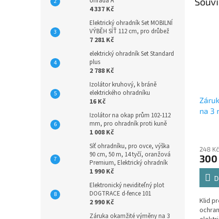
Souvi
ohrada A
4 337 Kč
Elektrický ohradník Set MOBILNÍ
VÝBĚH SÍŤ 112 cm, pro drůbež
7 281 Kč
elektrický ohradník Set Standard
plus
2 788 Kč
Izolátor kruhový, k bráně
elektrického ohradníku
Záru
16 Kč
na 3 
Izolátor na okap prům 102-112
mm, pro ohradník proti kuně
1 008 Kč
Síť ohradníku, pro ovce, výška
248 Kč
90 cm, 50 m, 14 tyčí, oranžová
300
Premium, Elektrický ohradník
1 990 Kč
D
Elektronický neviditeľný plot
DOGTRACE d-fence 101
Klid p
2 990 Kč
ochran
Záruka okamžité výměny na 3