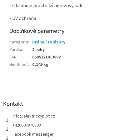
- Obsahuje praktický nerezový hák
- UV ochrana
Doplňkové parametry
Kategorie
:
Brány, izolátory
Záruka
:
2 roky
EAN
:
8595221013882
Hmotnosť
:
0,145 kg
Z
á
p
a
Kontakt
t
info
@
elektrickyplot.cz
í
+420607870893
Facebook messenger