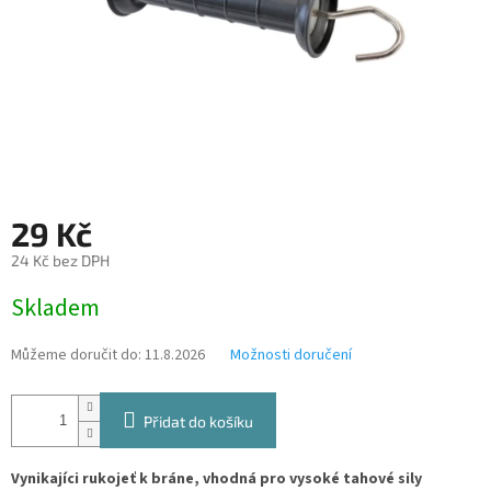
29 Kč
24 Kč bez DPH
Měrná
Skladem
cena:
Můžeme doručit do:
11.8.2026
Možnosti doručení
Přidat do košíku
Vynikajíci rukojeť k bráne, vhodná pro vysoké tahové sily