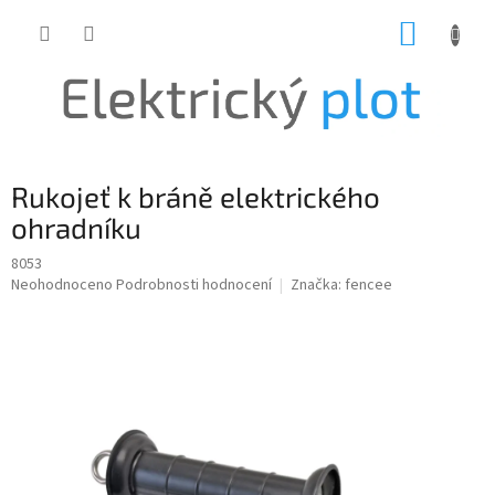
Přejít
NÁKUP
na
obsah
KOŠÍK
Rukojeť k bráně elektrického
ohradníku
8053
Průměrné
Neohodnoceno
Podrobnosti hodnocení
Značka:
fencee
hodnocení
produktu
je
0,0
z
5
hvězdiček.