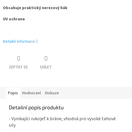
Obsahuje praktický nerezový hák
UV ochrana
Detailní informace
ZEPTAT SE
SDÍLET
Popis
Hodnocení
Diskuze
Detailní popis produktu
- Vynikajíci rukojeť k bráne, vhodná pro vysoké tahové
sily