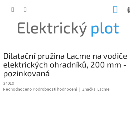
Přejít
NÁKUP
na
obsah
KOŠÍK
Dilatační pružina Lacme na vodiče
elektrických ohradníků, 200 mm -
pozinkovaná
34019
Průměrné
Neohodnoceno
Podrobnosti hodnocení
Značka:
Lacme
hodnocení
produktu
je
0,0
z
5
hvězdiček.