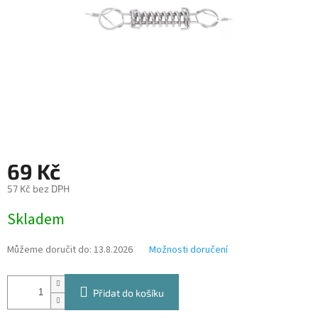
69 Kč
57 Kč bez DPH
Měrná
Skladem
cena:
Můžeme doručit do:
13.8.2026
Možnosti doručení
Přidat do košíku