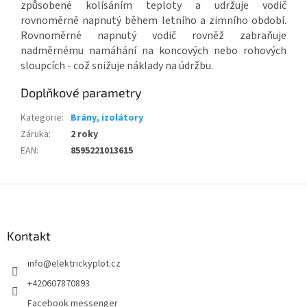
způsobené kolísáním teploty a udržuje vodič
rovnoměrně napnutý během letního a zimního období.
Rovnoměrné napnutý vodič rovněž zabraňuje
nadměrnému namáhání na koncových nebo rohových
sloupcích - což snižuje náklady na údržbu.
Doplňkové parametry
Kategorie
:
Brány, izolátory
Záruka
:
2 roky
EAN
:
8595221013615
Z
á
p
a
Kontakt
t
info
@
elektrickyplot.cz
í
+420607870893
Facebook messenger